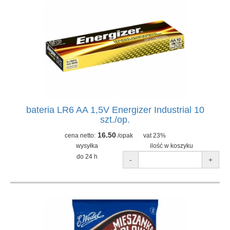
bateria LR6 AA 1,5V Energizer Industrial 10
szt./op.
16.50
cena netto:
/opak
vat 23%
wysyłka
ilość w koszyku
do 24 h
-
+