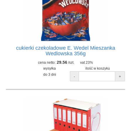
cukierki czekoladowe E. Wedel Mieszanka
Wedlowska 356g
29.56
cena netto:
/szt.
vat 23%
wysyłka
ilość w koszyku
do 3 dni
-
+