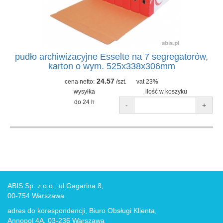
pudło archiwizacyjne Esselte na 7 segregatorów,
karton o wym. 525x338x306mm
24.57
cena netto:
/szt.
vat 23%
wysyłka
ilość w koszyku
do 24 h
-
+
ABIS Sp. z o.o., ul.Gagarina 8,
00-754 Warszawa
adres do korespondencji, Biuro Obsługi Klienta,
Annopol 4A, 03-236 Warszawa