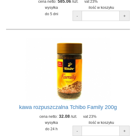
585.06
cena netto:
/szt.
vat 23%
wysyłka
ilość w koszyku
do 5 dni
-
+
kawa rozpuszczalna Tchibo Family 200g
32.08
cena netto:
/szt.
vat 23%
wysyłka
ilość w koszyku
do 24 h
-
+