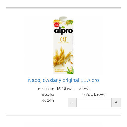
Napój owsiany original 1L Alpro
15.18
cena netto:
/szt.
vat 5%
wysyłka
ilość w koszyku
do 24 h
-
+