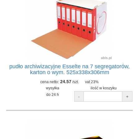
pudło archiwizacyjne Esselte na 7 segregatorów,
karton o wym. 525x338x306mm
24.57
cena netto:
/szt.
vat 23%
wysyłka
ilość w koszyku
do 24 h
-
+