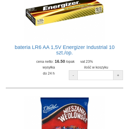
bateria LR6 AA 1,5V Energizer Industrial 10
szt./op.
16.50
cena netto:
/opak
vat 23%
wysyłka
ilość w koszyku
do 24 h
-
+