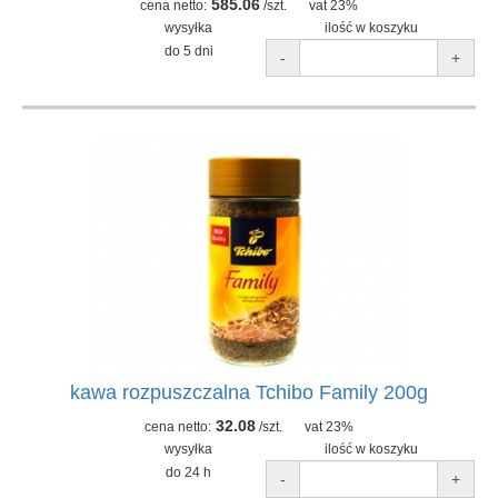
585.06
cena netto:
/szt.
vat 23%
wysyłka
ilość w koszyku
do 5 dni
-
+
kawa rozpuszczalna Tchibo Family 200g
32.08
cena netto:
/szt.
vat 23%
wysyłka
ilość w koszyku
do 24 h
-
+