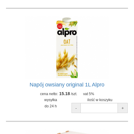
Napój owsiany original 1L Alpro
15.18
cena netto:
/szt.
vat 5%
wysyłka
ilość w koszyku
do 24 h
-
+