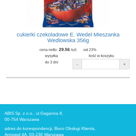
cukierki czekoladowe E. Wedel Mieszanka
Wedlowska 356g
29.56
cena netto:
/szt.
vat 23%
wysyłka
ilość w koszyku
do 3 dni
-
+
ABIS Sp. z o.o., ul.Gagarina 8,
00-754 Warszawa
adres do korespondencji, Biuro Obsługi Klienta,
Annopol 4A, 03-236 Warszawa