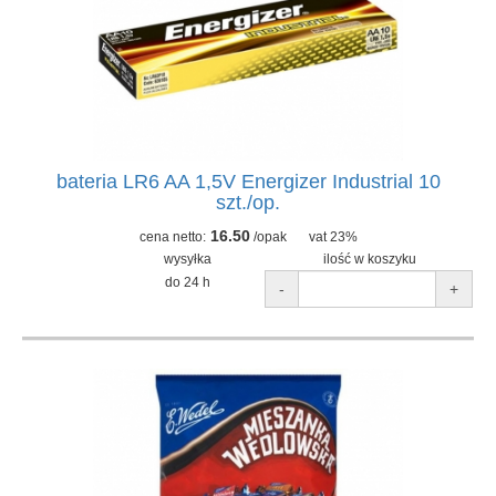
bateria LR6 AA 1,5V Energizer Industrial 10
szt./op.
16.50
cena netto:
/opak
vat 23%
wysyłka
ilość w koszyku
do 24 h
-
+