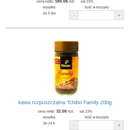
585.06
cena netto:
/szt.
vat 23%
wysyłka
ilość w koszyku
do 5 dni
-
+
kawa rozpuszczalna Tchibo Family 200g
32.08
cena netto:
/szt.
vat 23%
wysyłka
ilość w koszyku
do 24 h
-
+