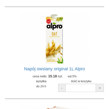
Napój owsiany original 1L Alpro
15.18
cena netto:
/szt.
vat 5%
wysyłka
ilość w koszyku
do 24 h
-
+