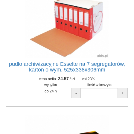
pudło archiwizacyjne Esselte na 7 segregatorów,
karton o wym. 525x338x306mm
24.57
cena netto:
/szt.
vat 23%
wysyłka
ilość w koszyku
do 24 h
-
+