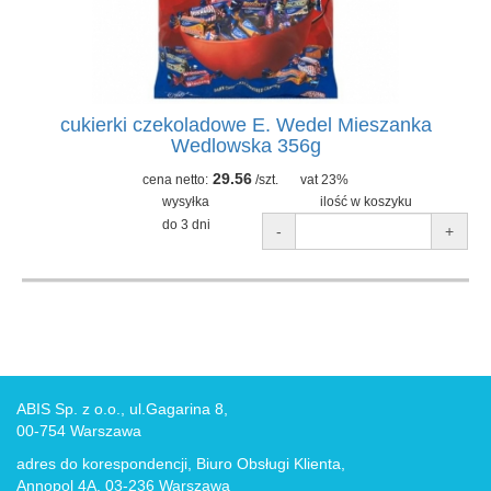
cukierki czekoladowe E. Wedel Mieszanka
Wedlowska 356g
29.56
cena netto:
/szt.
vat 23%
wysyłka
ilość w koszyku
do 3 dni
-
+
ABIS Sp. z o.o., ul.Gagarina 8,
00-754 Warszawa
adres do korespondencji, Biuro Obsługi Klienta,
Annopol 4A, 03-236 Warszawa