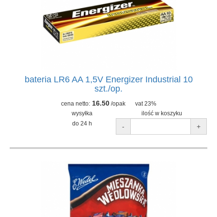
bateria LR6 AA 1,5V Energizer Industrial 10
szt./op.
16.50
cena netto:
/opak
vat 23%
wysyłka
ilość w koszyku
do 24 h
-
+