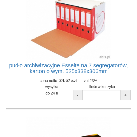
pudło archiwizacyjne Esselte na 7 segregatorów,
karton o wym. 525x338x306mm
24.57
cena netto:
/szt.
vat 23%
wysyłka
ilość w koszyku
do 24 h
-
+