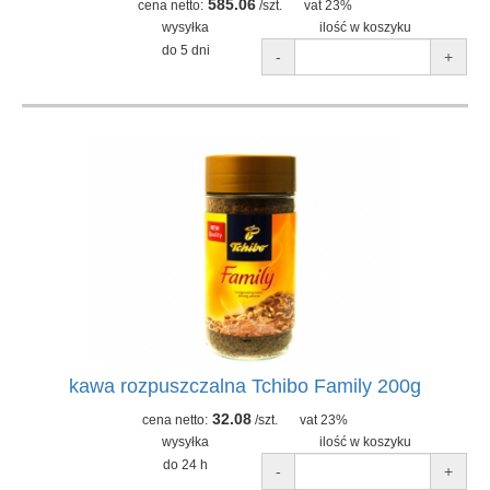
585.06
cena netto:
/szt.
vat 23%
wysyłka
ilość w koszyku
do 5 dni
-
+
kawa rozpuszczalna Tchibo Family 200g
32.08
cena netto:
/szt.
vat 23%
wysyłka
ilość w koszyku
do 24 h
-
+