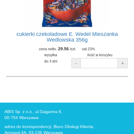
cukierki czekoladowe E. Wedel Mieszanka
Wedlowska 356g
29.56
cena netto:
/szt.
vat 23%
wysyłka
ilość w koszyku
do 3 dni
-
+
ABIS Sp. z o.o., ul.Gagarina 8,
00-754 Warszawa
adres do korespondencji, Biuro Obsługi Klienta,
Annopol 4A, 03-236 Warszawa