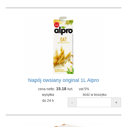
Napój owsiany original 1L Alpro
15.18
cena netto:
/szt.
vat 5%
wysyłka
ilość w koszyku
do 24 h
-
+