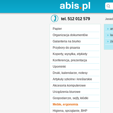
tel. 512 012 579
Jesteś
Papier
ar
Organizacja dokumentów
la
Galanteria na biurko
ż
Przybory do pisania
Koperty, wysyłka, etykiety
Konferencja, prezentacja
Upominki
Druki, kalendarze, notesy
Artykuły szkolne i kreślarskie
Akcesoria komputerowe
Urządzenia biurowe
Gospodarcze, sejfy, kłódki
Meble, ergonomia
Higiena, sprzątanie, BHP