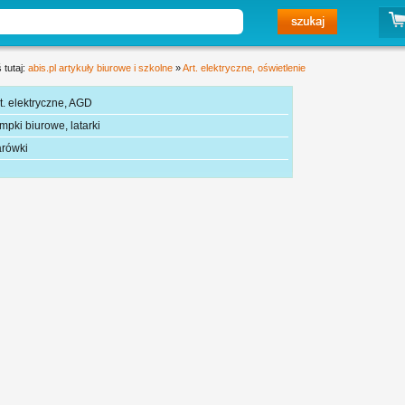
 tutaj:
abis.pl artykuły biurowe i szkolne
»
Art. elektryczne, oświetlenie
t. elektryczne, AGD
mpki biurowe, latarki
arówki