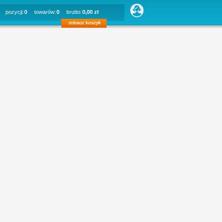
pozycji:
0
towarów:
0
brutto:
0,00 zł