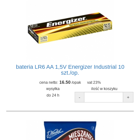
bateria LR6 AA 1,5V Energizer Industrial 10
szt./op.
16.50
cena netto:
/opak
vat 23%
wysyłka
ilość w koszyku
do 24 h
-
+