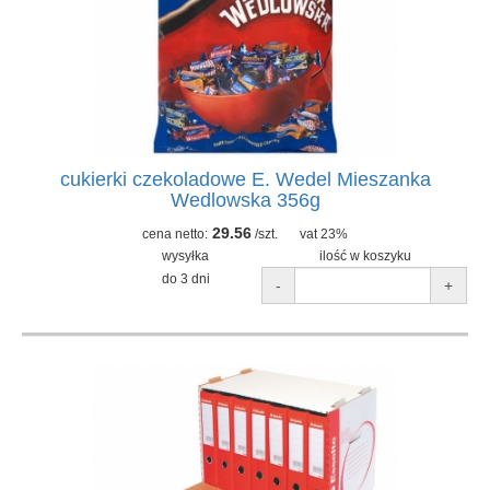
cukierki czekoladowe E. Wedel Mieszanka
Wedlowska 356g
29.56
cena netto:
/szt.
vat 23%
wysyłka
ilość w koszyku
do 3 dni
-
+