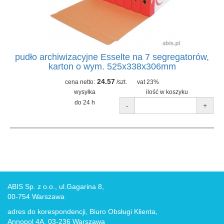
pudło archiwizacyjne Esselte na 7 segregatorów,
karton o wym. 525x338x306mm
24.57
cena netto:
/szt.
vat 23%
wysyłka
ilość w koszyku
do 24 h
-
+
ABIS Sp. z o.o., ul.Gagarina 8,
00-754 Warszawa
adres do korespondencji, Biuro Obsługi Klienta,
Annopol 4A, 03-236 Warszawa