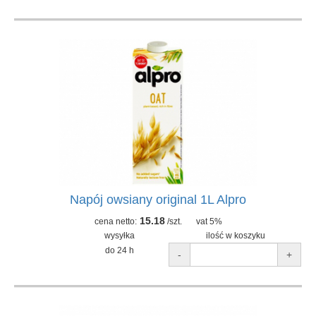
Napój owsiany original 1L Alpro
15.18
cena netto:
/szt.
vat 5%
wysyłka
ilość w koszyku
do 24 h
-
+