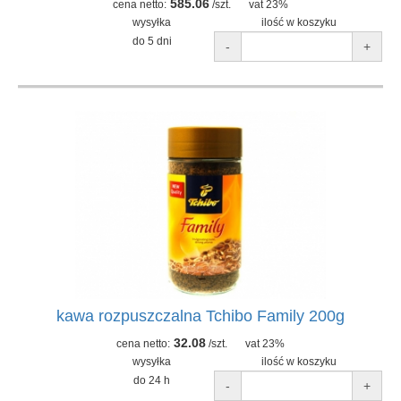
585.06
cena netto:
/szt.
vat 23%
wysyłka
ilość w koszyku
do 5 dni
-
+
kawa rozpuszczalna Tchibo Family 200g
32.08
cena netto:
/szt.
vat 23%
wysyłka
ilość w koszyku
do 24 h
-
+