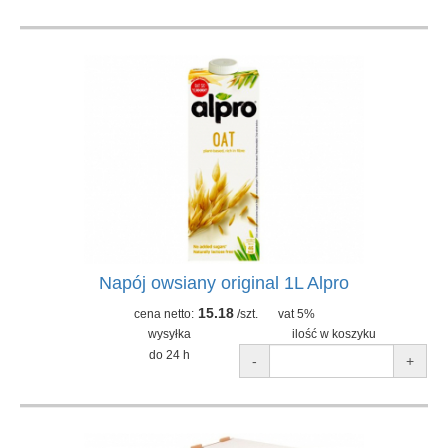
Napój owsiany original 1L Alpro
15.18
cena netto:
/szt.
vat 5%
wysyłka
ilość w koszyku
do 24 h
-
+