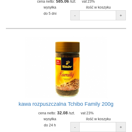
585.06
cena netto:
/szt.
vat 23%
wysyłka
ilość w koszyku
do 5 dni
-
+
kawa rozpuszczalna Tchibo Family 200g
32.08
cena netto:
/szt.
vat 23%
wysyłka
ilość w koszyku
do 24 h
-
+