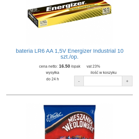
bateria LR6 AA 1,5V Energizer Industrial 10
szt./op.
16.50
cena netto:
/opak
vat 23%
wysyłka
ilość w koszyku
do 24 h
-
+