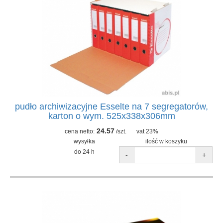
pudło archiwizacyjne Esselte na 7 segregatorów,
karton o wym. 525x338x306mm
24.57
cena netto:
/szt.
vat 23%
wysyłka
ilość w koszyku
do 24 h
-
+