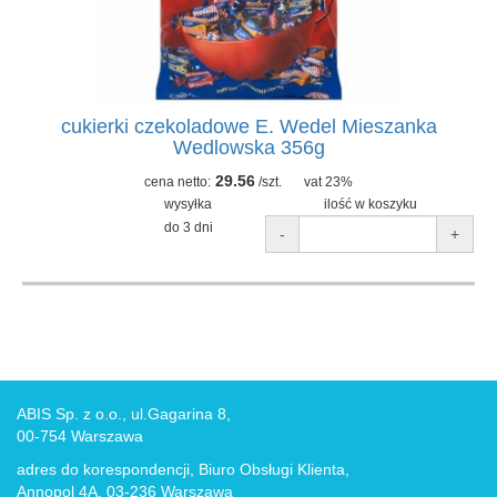
cukierki czekoladowe E. Wedel Mieszanka
Wedlowska 356g
29.56
cena netto:
/szt.
vat 23%
wysyłka
ilość w koszyku
do 3 dni
-
+
ABIS Sp. z o.o., ul.Gagarina 8,
00-754 Warszawa
adres do korespondencji, Biuro Obsługi Klienta,
Annopol 4A, 03-236 Warszawa