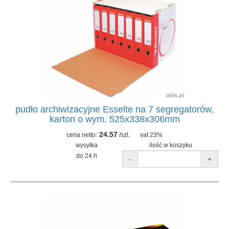
pudło archiwizacyjne Esselte na 7 segregatorów,
karton o wym. 525x338x306mm
24.57
cena netto:
/szt.
vat 23%
wysyłka
ilość w koszyku
do 24 h
-
+