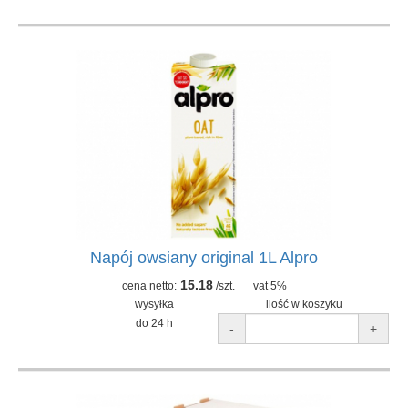
Napój owsiany original 1L Alpro
15.18
cena netto:
/szt.
vat 5%
wysyłka
ilość w koszyku
do 24 h
-
+