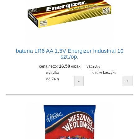
bateria LR6 AA 1,5V Energizer Industrial 10
szt./op.
16.50
cena netto:
/opak
vat 23%
wysyłka
ilość w koszyku
do 24 h
-
+