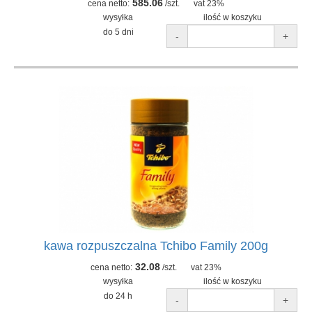
585.06
cena netto:
/szt.
vat 23%
wysyłka
ilość w koszyku
do 5 dni
-
+
kawa rozpuszczalna Tchibo Family 200g
32.08
cena netto:
/szt.
vat 23%
wysyłka
ilość w koszyku
do 24 h
-
+