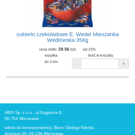
cukierki czekoladowe E. Wedel Mieszanka
Wedlowska 356g
29.56
cena netto:
/szt.
vat 23%
wysyłka
ilość w koszyku
do 3 dni
-
+
ABIS Sp. z o.o., ul.Gagarina 8,
00-754 Warszawa
adres do korespondencji, Biuro Obsługi Klienta,
Annopol 4A, 03-236 Warszawa