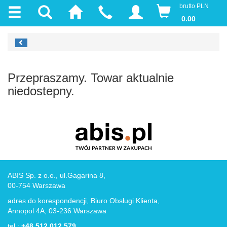
brutto PLN
0.00
Przepraszamy. Towar aktualnie
niedostepny.
ABIS Sp. z o.o., ul.Gagarina 8,
00-754 Warszawa
adres do korespondencji, Biuro Obsługi Klienta,
Annopol 4A, 03-236 Warszawa
tel.:
+48 512 012 579