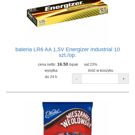
bateria LR6 AA 1,5V Energizer Industrial 10
szt./op.
16.50
cena netto:
/opak
vat 23%
wysyłka
ilość w koszyku
do 24 h
-
+