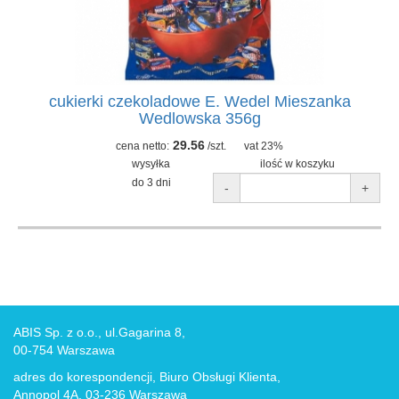
cukierki czekoladowe E. Wedel Mieszanka
Wedlowska 356g
29.56
cena netto:
/szt.
vat 23%
wysyłka
ilość w koszyku
do 3 dni
-
+
ABIS Sp. z o.o., ul.Gagarina 8,
00-754 Warszawa
adres do korespondencji, Biuro Obsługi Klienta,
Annopol 4A, 03-236 Warszawa