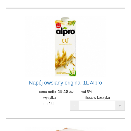
Napój owsiany original 1L Alpro
15.18
cena netto:
/szt.
vat 5%
wysyłka
ilość w koszyku
do 24 h
-
+