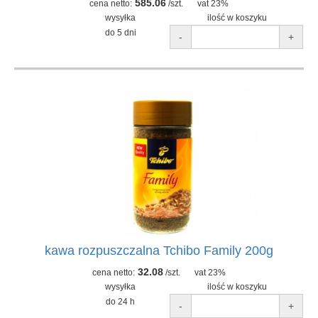
585.06
cena netto:
/szt.
vat 23%
wysyłka
ilość w koszyku
do 5 dni
-
+
kawa rozpuszczalna Tchibo Family 200g
32.08
cena netto:
/szt.
vat 23%
wysyłka
ilość w koszyku
do 24 h
-
+