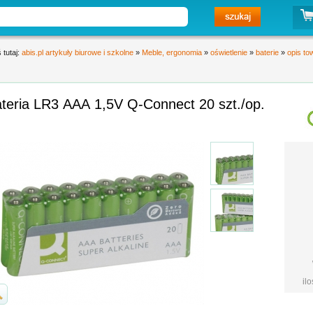
 tutaj:
abis.pl artykuły biurowe i szkolne
»
Meble, ergonomia
»
oświetlenie
»
baterie
»
opis to
teria LR3 AAA 1,5V Q-Connect 20 szt./op.
il