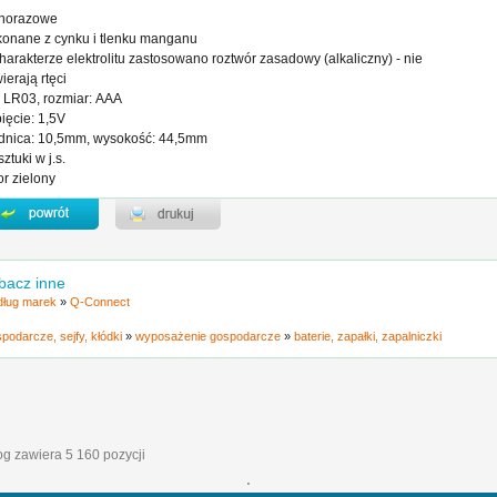
dnorazowe
onane z cynku i tlenku manganu
harakterze elektrolitu zastosowano roztwór zasadowy (alkaliczny) - nie
ierają rtęci
: LR03, rozmiar: AAA
ięcie: 1,5V
dnica: 10,5mm, wysokość: 44,5mm
sztuki w j.s.
or zielony
bacz inne
ług marek
»
Q-Connect
podarcze, sejfy, kłódki
»
wyposażenie gospodarcze
»
baterie, zapałki, zapalniczki
log zawiera 5 160 pozycji
'