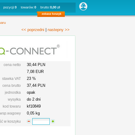
pozycji:
0
towarów:
0
brutto:
0,00 zł
waru
<< poprzedni
|
nastepny >>
30,44 PLN
cena netto
7,08 EUR
23 %
stawka VAT
37,44
PLN
cena brutto
opak
jednostka
do 2 dni
wysyłka
kf10849
kod towaru
0,05 kg
wsp.wagowy
ość w koszyku