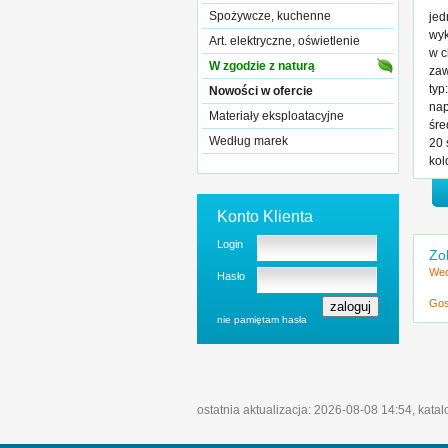
Spożywcze, kuchenne
je
wyk
Art. elektryczne, oświetlenie
w c
W zgodzie z naturą
zaw
typ
Nowości w ofercie
nap
Materiały eksploatacyjne
śre
Według marek
20 
kol
Konto Klienta
Login
Zo
Wed
Hasło
Gos
nie pamiętam hasła
ostatnia aktualizacja: 2026-08-08 14:54, kata