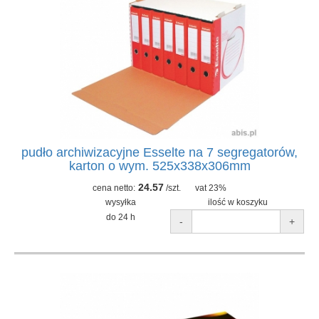
pudło archiwizacyjne Esselte na 7 segregatorów,
karton o wym. 525x338x306mm
24.57
cena netto:
/szt.
vat 23%
wysyłka
ilość w koszyku
do 24 h
-
+