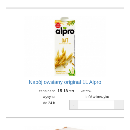
Napój owsiany original 1L Alpro
15.18
cena netto:
/szt.
vat 5%
wysyłka
ilość w koszyku
do 24 h
-
+