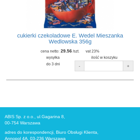
cukierki czekoladowe E. Wedel Mieszanka
Wedlowska 356g
29.56
cena netto:
/szt.
vat 23%
wysyłka
ilość w koszyku
do 3 dni
-
+
ABIS Sp. z o.o., ul.Gagarina 8,
00-754 Warszawa
adres do korespondencji, Biuro Obsługi Klienta,
Annopol 4A, 03-236 Warszawa