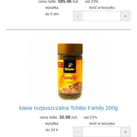
585.06
cena netto:
/szt.
vat 23%
wysyłka
ilość w koszyku
do 5 dni
-
+
kawa rozpuszczalna Tchibo Family 200g
32.08
cena netto:
/szt.
vat 23%
wysyłka
ilość w koszyku
do 24 h
-
+