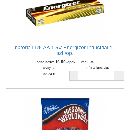
bateria LR6 AA 1,5V Energizer Industrial 10
szt./op.
16.50
cena netto:
/opak
vat 23%
wysyłka
ilość w koszyku
do 24 h
-
+