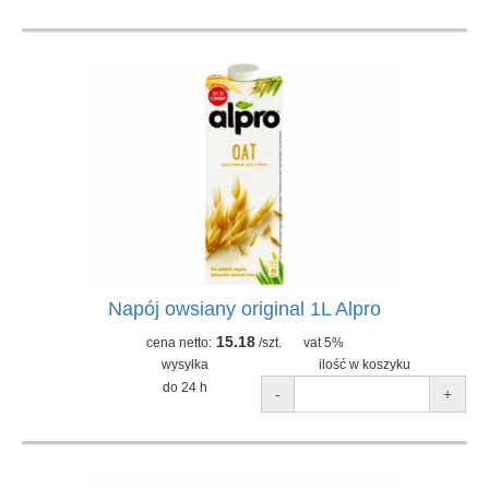
Napój owsiany original 1L Alpro
15.18
cena netto:
/szt.
vat 5%
wysyłka
ilość w koszyku
do 24 h
-
+