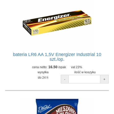
bateria LR6 AA 1,5V Energizer Industrial 10
szt./op.
16.50
cena netto:
/opak
vat 23%
wysyłka
ilość w koszyku
do 24 h
-
+