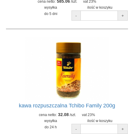
585.06
cena netto:
/szt.
vat 23%
wysyłka
ilość w koszyku
do 5 dni
-
+
kawa rozpuszczalna Tchibo Family 200g
32.08
cena netto:
/szt.
vat 23%
wysyłka
ilość w koszyku
do 24 h
-
+