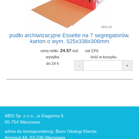
pudło archiwizacyjne Esselte na 7 segregatorów,
karton o wym. 525x338x306mm
24.57
cena netto:
/szt.
vat 23%
wysyłka
ilość w koszyku
do 24 h
-
+
ABIS Sp. z o.o., ul.Gagarina 8,
00-754 Warszawa
adres do korespondencji, Biuro Obsługi Klienta,
Annopol 4A, 03-236 Warszawa