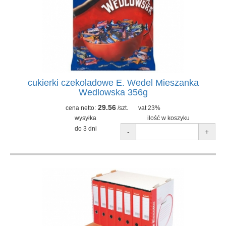
cukierki czekoladowe E. Wedel Mieszanka
Wedlowska 356g
29.56
cena netto:
/szt.
vat 23%
wysyłka
ilość w koszyku
do 3 dni
-
+