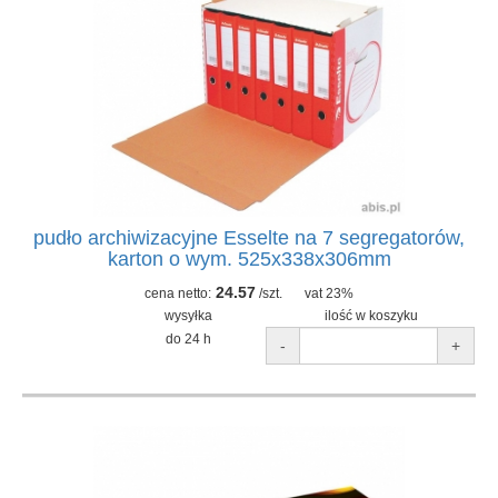
pudło archiwizacyjne Esselte na 7 segregatorów,
karton o wym. 525x338x306mm
24.57
cena netto:
/szt.
vat 23%
wysyłka
ilość w koszyku
do 24 h
-
+