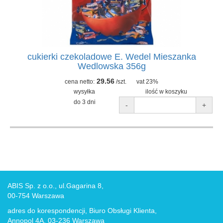
cukierki czekoladowe E. Wedel Mieszanka
Wedlowska 356g
29.56
cena netto:
/szt.
vat 23%
wysyłka
ilość w koszyku
do 3 dni
-
+
ABIS Sp. z o.o., ul.Gagarina 8,
00-754 Warszawa
adres do korespondencji, Biuro Obsługi Klienta,
Annopol 4A, 03-236 Warszawa