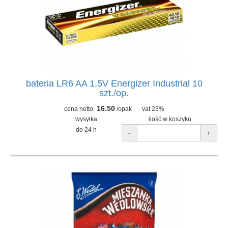
bateria LR6 AA 1,5V Energizer Industrial 10
szt./op.
16.50
cena netto:
/opak
vat 23%
wysyłka
ilość w koszyku
do 24 h
-
+