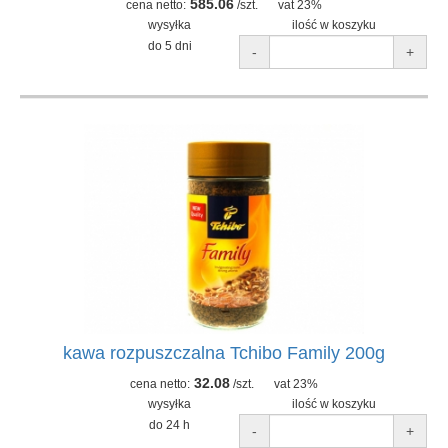
585.06
cena netto:
/szt.
vat 23%
wysyłka
ilość w koszyku
do 5 dni
-
+
kawa rozpuszczalna Tchibo Family 200g
32.08
cena netto:
/szt.
vat 23%
wysyłka
ilość w koszyku
do 24 h
-
+