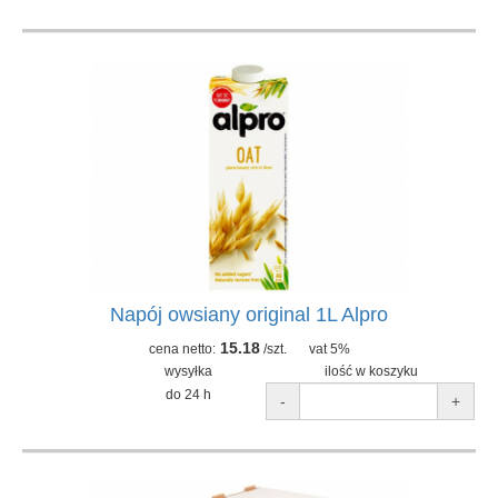
Napój owsiany original 1L Alpro
15.18
cena netto:
/szt.
vat 5%
wysyłka
ilość w koszyku
do 24 h
-
+