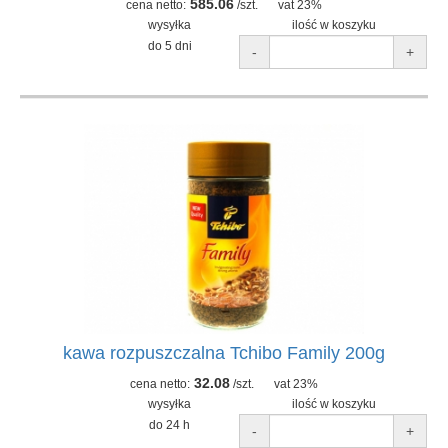
585.06
cena netto:
/szt.
vat 23%
wysyłka
ilość w koszyku
do 5 dni
-
+
kawa rozpuszczalna Tchibo Family 200g
32.08
cena netto:
/szt.
vat 23%
wysyłka
ilość w koszyku
do 24 h
-
+