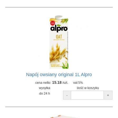
Napój owsiany original 1L Alpro
15.18
cena netto:
/szt.
vat 5%
wysyłka
ilość w koszyku
do 24 h
-
+