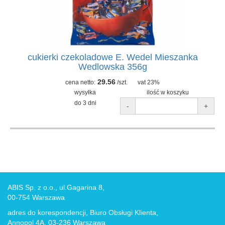
cukierki czekoladowe E. Wedel Mieszanka
Wedlowska 356g
29.56
cena netto:
/szt.
vat 23%
wysyłka
ilość w koszyku
do 3 dni
-
+
ABIS Sp. z o.o., ul.Gagarina 8,
00-754 Warszawa
adres do korespondencji, Biuro Obsługi Klienta,
Annopol 4A, 03-236 Warszawa