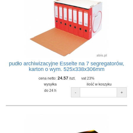
pudło archiwizacyjne Esselte na 7 segregatorów,
karton o wym. 525x338x306mm
24.57
cena netto:
/szt.
vat 23%
wysyłka
ilość w koszyku
do 24 h
-
+