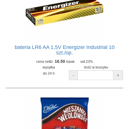
bateria LR6 AA 1,5V Energizer Industrial 10
szt./op.
16.50
cena netto:
/opak
vat 23%
wysyłka
ilość w koszyku
do 24 h
-
+