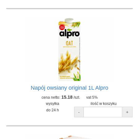
Napój owsiany original 1L Alpro
15.18
cena netto:
/szt.
vat 5%
wysyłka
ilość w koszyku
do 24 h
-
+