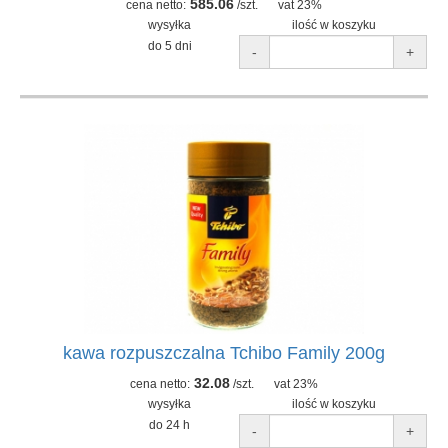
585.06
cena netto:
/szt.
vat 23%
wysyłka
ilość w koszyku
do 5 dni
-
+
kawa rozpuszczalna Tchibo Family 200g
32.08
cena netto:
/szt.
vat 23%
wysyłka
ilość w koszyku
do 24 h
-
+