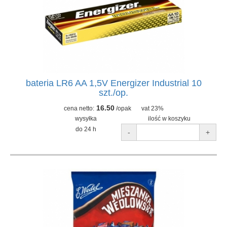
bateria LR6 AA 1,5V Energizer Industrial 10
szt./op.
16.50
cena netto:
/opak
vat 23%
wysyłka
ilość w koszyku
do 24 h
-
+