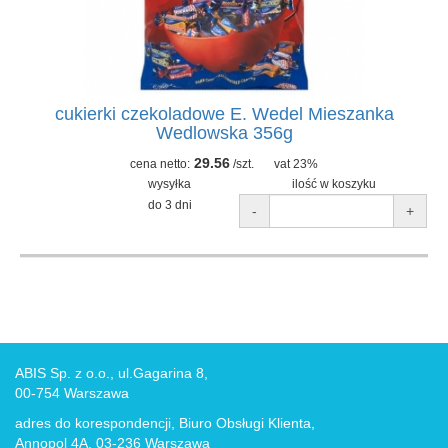
cukierki czekoladowe E. Wedel Mieszanka
Wedlowska 356g
29.56
cena netto:
/szt.
vat 23%
wysyłka
ilość w koszyku
do 3 dni
-
+
ABIS Sp. z o.o., ul.Gagarina 8,
00-754 Warszawa
adres do korespondencji, Biuro Obsługi Klienta,
Annopol 4A, 03-236 Warszawa