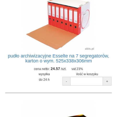
pudło archiwizacyjne Esselte na 7 segregatorów,
karton o wym. 525x338x306mm
24.57
cena netto:
/szt.
vat 23%
wysyłka
ilość w koszyku
do 24 h
-
+