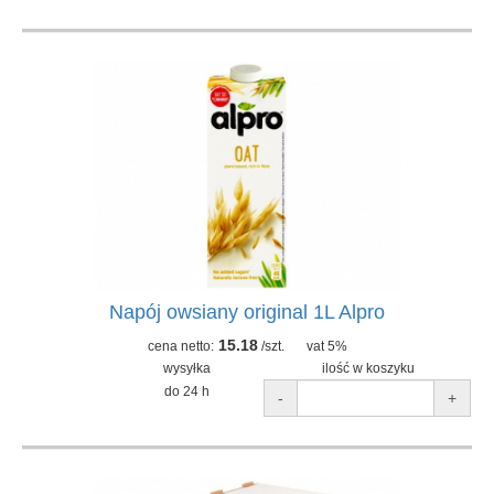
Napój owsiany original 1L Alpro
15.18
cena netto:
/szt.
vat 5%
wysyłka
ilość w koszyku
do 24 h
-
+