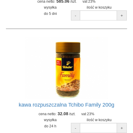
585.06
cena netto:
/szt.
vat 23%
wysyłka
ilość w koszyku
do 5 dni
-
+
kawa rozpuszczalna Tchibo Family 200g
32.08
cena netto:
/szt.
vat 23%
wysyłka
ilość w koszyku
do 24 h
-
+