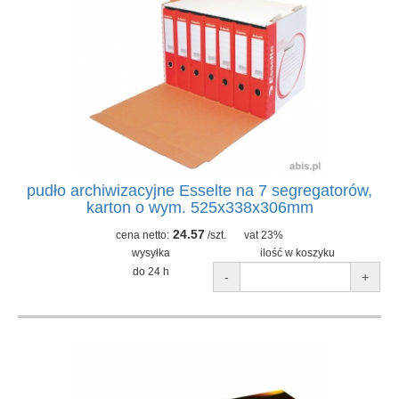
pudło archiwizacyjne Esselte na 7 segregatorów,
karton o wym. 525x338x306mm
24.57
cena netto:
/szt.
vat 23%
wysyłka
ilość w koszyku
do 24 h
-
+