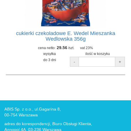
cukierki czekoladowe E. Wedel Mieszanka
Wedlowska 356g
29.56
cena netto:
/szt.
vat 23%
wysyłka
ilość w koszyku
do 3 dni
-
+
ABIS Sp. z o.o., ul.Gagarina 8,
00-754 Warszawa
adres do korespondencji, Biuro Obsługi Klienta,
Annopol 4A, 03-236 Warszawa