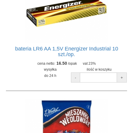
bateria LR6 AA 1,5V Energizer Industrial 10
szt./op.
16.50
cena netto:
/opak
vat 23%
wysyłka
ilość w koszyku
do 24 h
-
+