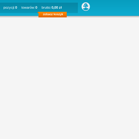
pozycji:
0
towarów:
0
brutto:
0,00 zł