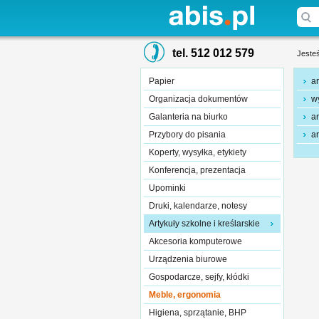
tel. 512 012 579
Jesteś
Papier
ar
Organizacja dokumentów
w
Galanteria na biurko
ar
Przybory do pisania
ar
Koperty, wysyłka, etykiety
Konferencja, prezentacja
Upominki
Druki, kalendarze, notesy
Artykuły szkolne i kreślarskie
Akcesoria komputerowe
Urządzenia biurowe
Gospodarcze, sejfy, kłódki
Meble, ergonomia
Higiena, sprzątanie, BHP