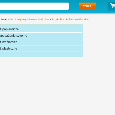
 tutaj:
abis.pl artykuły biurowe i szkolne
»
Artykuły szkolne i kreślarskie
t. papiernicze
yposażenie szkolne
t. kreślarskie
t. plastyczne