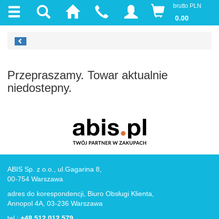
brutto PLN
0.00
Przepraszamy. Towar aktualnie
niedostepny.
ABIS Sp. z o.o., ul.Gagarina 8,
00-754 Warszawa
adres do korespondencji, Biuro Obsługi Klienta,
Annopol 4A, 03-236 Warszawa
tel.:
+48 512 012 579