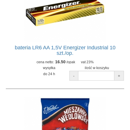
bateria LR6 AA 1,5V Energizer Industrial 10
szt./op.
16.50
cena netto:
/opak
vat 23%
wysyłka
ilość w koszyku
do 24 h
-
+