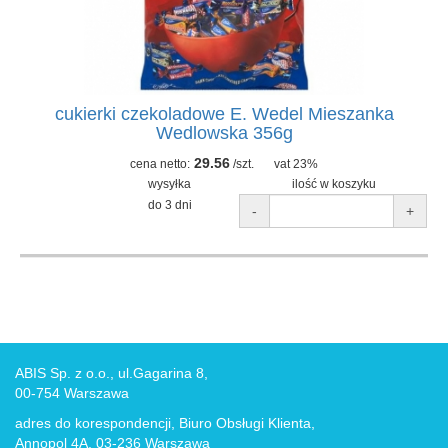
cukierki czekoladowe E. Wedel Mieszanka
Wedlowska 356g
29.56
cena netto:
/szt.
vat 23%
wysyłka
ilość w koszyku
do 3 dni
-
+
ABIS Sp. z o.o., ul.Gagarina 8,
00-754 Warszawa
adres do korespondencji, Biuro Obsługi Klienta,
Annopol 4A, 03-236 Warszawa