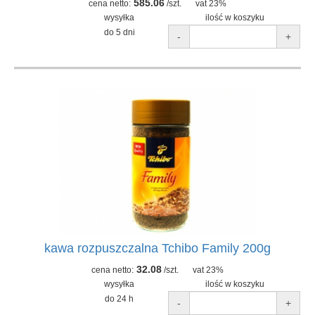
585.06
cena netto:
/szt.
vat 23%
wysyłka
ilość w koszyku
do 5 dni
-
+
kawa rozpuszczalna Tchibo Family 200g
32.08
cena netto:
/szt.
vat 23%
wysyłka
ilość w koszyku
do 24 h
-
+