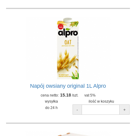
Napój owsiany original 1L Alpro
15.18
cena netto:
/szt.
vat 5%
wysyłka
ilość w koszyku
do 24 h
-
+