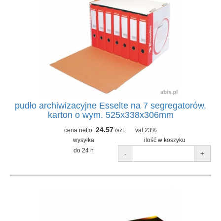
pudło archiwizacyjne Esselte na 7 segregatorów,
karton o wym. 525x338x306mm
24.57
cena netto:
/szt.
vat 23%
wysyłka
ilość w koszyku
do 24 h
-
+