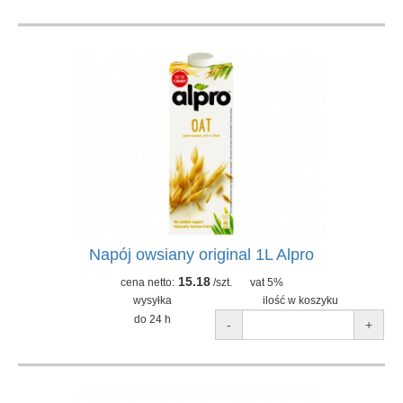
Napój owsiany original 1L Alpro
15.18
cena netto:
/szt.
vat 5%
wysyłka
ilość w koszyku
do 24 h
-
+