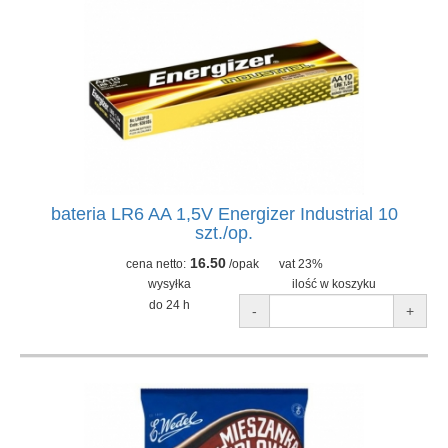
bateria LR6 AA 1,5V Energizer Industrial 10
szt./op.
16.50
cena netto:
/opak
vat 23%
wysyłka
ilość w koszyku
do 24 h
-
+