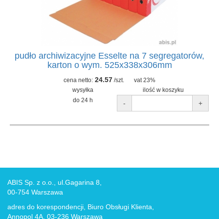
pudło archiwizacyjne Esselte na 7 segregatorów,
karton o wym. 525x338x306mm
24.57
cena netto:
/szt.
vat 23%
wysyłka
ilość w koszyku
do 24 h
-
+
ABIS Sp. z o.o., ul.Gagarina 8,
00-754 Warszawa
adres do korespondencji, Biuro Obsługi Klienta,
Annopol 4A, 03-236 Warszawa