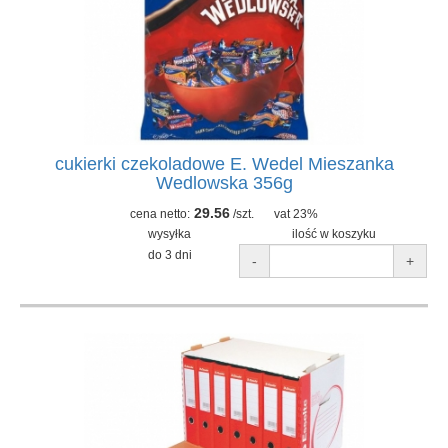
cukierki czekoladowe E. Wedel Mieszanka
Wedlowska 356g
29.56
cena netto:
/szt.
vat 23%
wysyłka
ilość w koszyku
do 3 dni
-
+