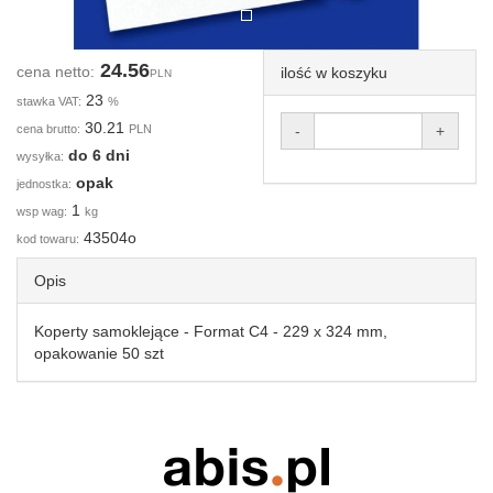
24.56
cena netto:
ilość w koszyku
PLN
23
stawka VAT:
%
30.21
cena brutto:
PLN
-
+
do 6 dni
wysyłka:
opak
jednostka:
1
wsp wag:
kg
43504o
kod towaru:
Opis
Koperty samoklejące - Format C4 - 229 x 324 mm,
opakowanie 50 szt