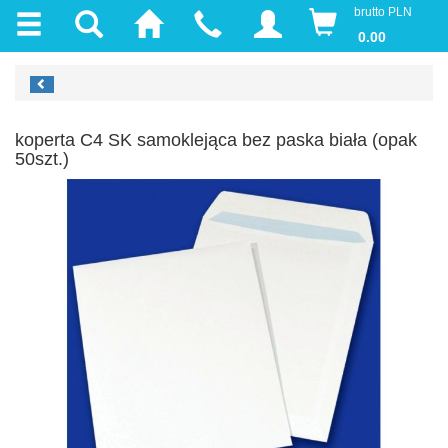
brutto PLN
0.00
koperta C4 SK samoklejąca bez paska biała (opak
50szt.)