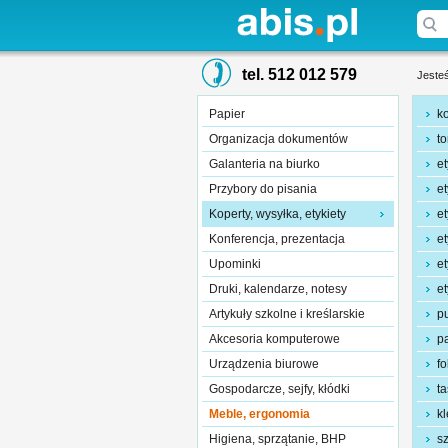
tel. 512 012 579
Jesteś
Papier
k
Organizacja dokumentów
t
Galanteria na biurko
e
Przybory do pisania
e
Koperty, wysyłka, etykiety
e
Konferencja, prezentacja
et
Upominki
et
Druki, kalendarze, notesy
e
Artykuły szkolne i kreślarskie
p
Akcesoria komputerowe
p
Urządzenia biurowe
f
Gospodarcze, sejfy, kłódki
ta
Meble, ergonomia
kl
Higiena, sprzątanie, BHP
sz