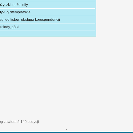
życzki, noże, nity
tykuły stemplarskie
agi do listów, obsługa korespondencji
uflady, półki
log zawiera 5 149 pozycji
'