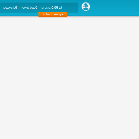
pozycji:
0
towarów:
0
brutto:
0,00 zł