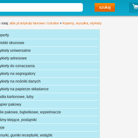
 tutaj:
abis.pl artykuły biurowe i szkolne
»
Koperty, wysyłka, etykiety
operty
orebki strunowe
tykiety uniwersalne
tykiety adresowe
tykiety do oznaczania
ykiety na segregatory
ykiety na nośniki danych
tykiety na papierze-składance
udła kartonowe, tuby
apier pakowy
olie pakowe, bąbelkowe, wypełniacze
śmy klejące, podajniki
eje
nurki, gumki recepturki, wstążki