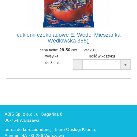
cukierki czekoladowe E. Wedel Mieszanka
Wedlowska 356g
29.56
cena netto:
/szt.
vat 23%
wysyłka
ilość w koszyku
do 3 dni
-
+
ABIS Sp. z o.o., ul.Gagarina 8,
00-754 Warszawa
adres do korespondencji, Biuro Obsługi Klienta,
Annopol 4A, 03-236 Warszawa