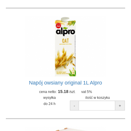
Napój owsiany original 1L Alpro
15.18
cena netto:
/szt.
vat 5%
wysyłka
ilość w koszyku
do 24 h
-
+