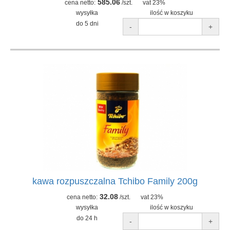
585.06
cena netto:
/szt.
vat 23%
wysyłka
ilość w koszyku
do 5 dni
-
+
kawa rozpuszczalna Tchibo Family 200g
32.08
cena netto:
/szt.
vat 23%
wysyłka
ilość w koszyku
do 24 h
-
+