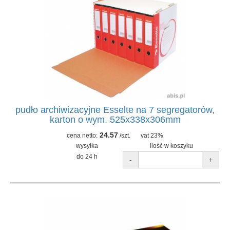
pudło archiwizacyjne Esselte na 7 segregatorów,
karton o wym. 525x338x306mm
24.57
cena netto:
/szt.
vat 23%
wysyłka
ilość w koszyku
do 24 h
-
+