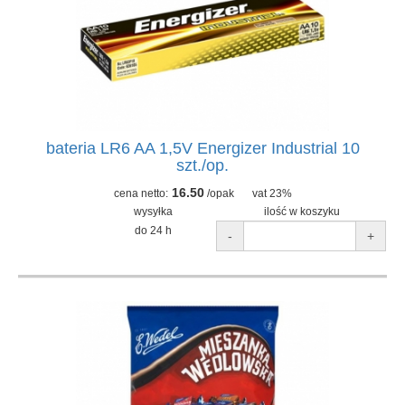
bateria LR6 AA 1,5V Energizer Industrial 10
szt./op.
16.50
cena netto:
/opak
vat 23%
wysyłka
ilość w koszyku
do 24 h
-
+