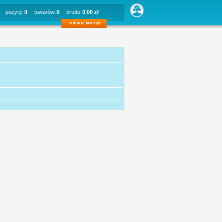
pozycji:
0
towarów:
0
brutto:
0,00 zł