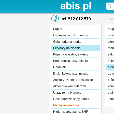
tel. 512 012 579
Jesteś
Papier
dług
Organizacja dokumentów
piór
Galanteria na biurko
cien
Przybory do pisania
mar
Koperty, wysyłka, etykiety
zakr
Konferencja, prezentacja
foli
Upominki
ołów
Druki, kalendarze, notesy
gumk
Artykuły szkolne i kreślarskie
piór
Akcesoria komputerowe
kom
Urządzenia biurowe
etui
Gospodarcze, sejfy, kłódki
kore
Meble, ergonomia
Higiena, sprzątanie, BHP