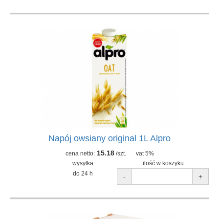
Napój owsiany original 1L Alpro
15.18
cena netto:
/szt.
vat 5%
wysyłka
ilość w koszyku
do 24 h
-
+