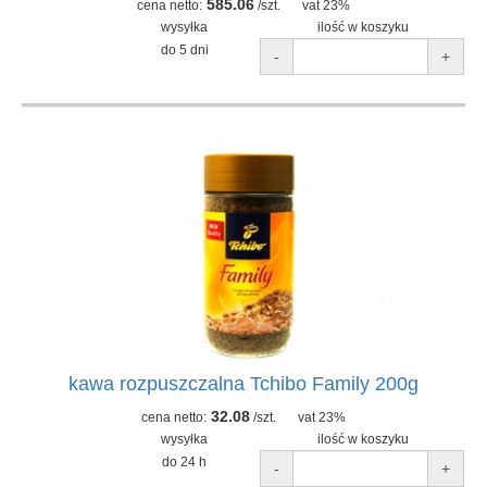
585.06
cena netto:
/szt.
vat 23%
wysyłka
ilość w koszyku
do 5 dni
-
+
kawa rozpuszczalna Tchibo Family 200g
32.08
cena netto:
/szt.
vat 23%
wysyłka
ilość w koszyku
do 24 h
-
+