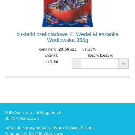
cukierki czekoladowe E. Wedel Mieszanka
Wedlowska 356g
29.56
cena netto:
/szt.
vat 23%
wysyłka
ilość w koszyku
do 3 dni
-
+
ABIS Sp. z o.o., ul.Gagarina 8,
00-754 Warszawa
adres do korespondencji, Biuro Obsługi Klienta,
Annopol 4A, 03-236 Warszawa