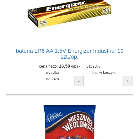
bateria LR6 AA 1,5V Energizer Industrial 10
szt./op.
16.50
cena netto:
/opak
vat 23%
wysyłka
ilość w koszyku
do 24 h
-
+