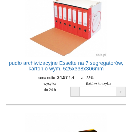
pudło archiwizacyjne Esselte na 7 segregatorów,
karton o wym. 525x338x306mm
24.57
cena netto:
/szt.
vat 23%
wysyłka
ilość w koszyku
do 24 h
-
+