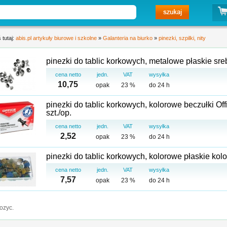
 tutaj:
abis.pl artykuły biurowe i szkolne
»
Galanteria na biurko
»
pinezki, szpilki, nity
cena netto
jedn.
VAT
wysyłka
10,75
opak
23 %
do 24 h
pinezki do tablic korkowych, kolorowe beczułki Of
szt./op.
cena netto
jedn.
VAT
wysyłka
2,52
opak
23 %
do 24 h
cena netto
jedn.
VAT
wysyłka
7,57
opak
23 %
do 24 h
ozyc.