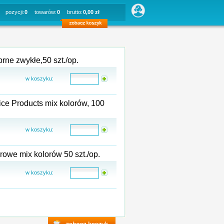
pozycji:
0
towarów:
0
brutto:
0,00 zł
pinezki do tablic korkowych, metalowe płaskie srebrne zwykłe,50 szt./op.
w koszyku:
fice Products mix kolorów, 100
w koszyku:
pinezki do tablic korkowych, kolorowe płaskie kolorowe mix kolorów 50 szt./op.
w koszyku: