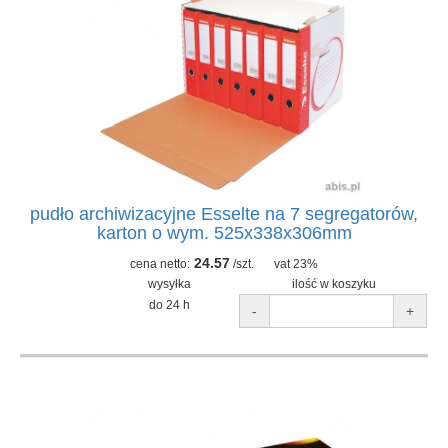
pudło archiwizacyjne Esselte na 7 segregatorów,
karton o wym. 525x338x306mm
24.57
cena netto:
/szt.
vat 23%
wysyłka
ilość w koszyku
do 24 h
-
+