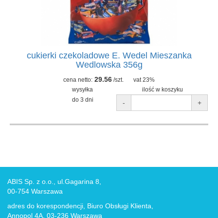
cukierki czekoladowe E. Wedel Mieszanka
Wedlowska 356g
29.56
cena netto:
/szt.
vat 23%
wysyłka
ilość w koszyku
do 3 dni
-
+
ABIS Sp. z o.o., ul.Gagarina 8,
00-754 Warszawa
adres do korespondencji, Biuro Obsługi Klienta,
Annopol 4A, 03-236 Warszawa