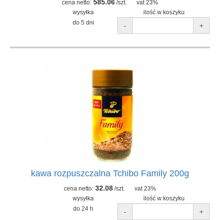
585.06
cena netto:
/szt.
vat 23%
wysyłka
ilość w koszyku
do 5 dni
-
+
kawa rozpuszczalna Tchibo Family 200g
32.08
cena netto:
/szt.
vat 23%
wysyłka
ilość w koszyku
do 24 h
-
+