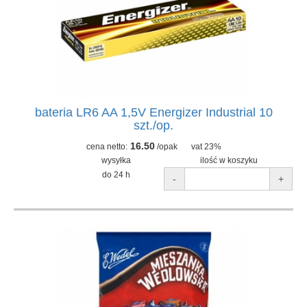
bateria LR6 AA 1,5V Energizer Industrial 10
szt./op.
16.50
cena netto:
/opak
vat 23%
wysyłka
ilość w koszyku
do 24 h
-
+