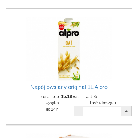
Napój owsiany original 1L Alpro
15.18
cena netto:
/szt.
vat 5%
wysyłka
ilość w koszyku
do 24 h
-
+