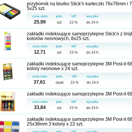
przybornik na biurko Stick'n karteczki 76x76mm 
5x25 szt.
cena netto
jedn.
VAT
wysyłka
25,99
szt.
23 %
do 24 h
zakładki indeksujące samoprzylepne Stick'n z lin
kolorów neonowych, 8x25 szt.
cena netto
jedn.
VAT
wysyłka
12,71
szt.
23 %
do 24 h
zakładki indeksujące samoprzylepne 3M Post-it 6
kolory neonowe x 24 szt.
cena netto
jedn.
VAT
wysyłka
37,61
opak
23 %
do 24 h
zakładki indeksujące samoprzylepne 3M Post-it 683
cena netto
jedn.
VAT
wysyłka
33,84
szt.
23 %
do 24 h
zakładki indeksujące samoprzylepne 3M Post-it 68
25x38mm 3 kolory x 22 szt.
cena netto
jedn.
VAT
wysyłka