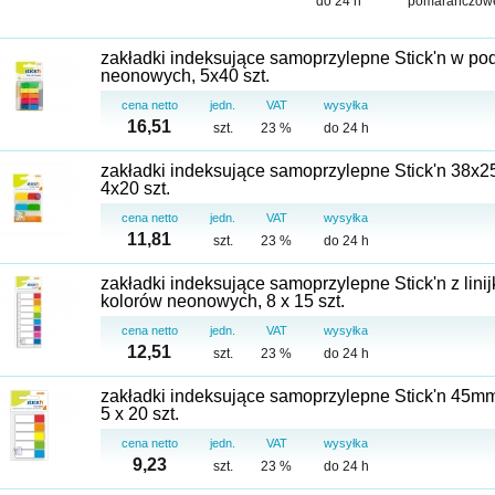
do 24 h
pomarańczow
zakładki indeksujące samoprzylepne Stick'n w po
neonowych, 5x40 szt.
cena netto
jedn.
VAT
wysyłka
16,51
szt.
23 %
do 24 h
zakładki indeksujące samoprzylepne Stick'n 38x25
4x20 szt.
cena netto
jedn.
VAT
wysyłka
11,81
szt.
23 %
do 24 h
zakładki indeksujące samoprzylepne Stick'n z li
kolorów neonowych, 8 x 15 szt.
cena netto
jedn.
VAT
wysyłka
12,51
szt.
23 %
do 24 h
zakładki indeksujące samoprzylepne Stick'n 45m
5 x 20 szt.
cena netto
jedn.
VAT
wysyłka
9,23
szt.
23 %
do 24 h