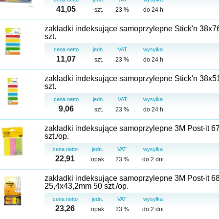
41,05
szt.
23 %
do 24 h
zakładki indeksujące samoprzylepne Stick'n 38x76
szt.
cena netto
jedn.
VAT
wysyłka
11,07
szt.
23 %
do 24 h
zakładki indeksujące samoprzylepne Stick'n 38x51
szt.
cena netto
jedn.
VAT
wysyłka
9,06
szt.
23 %
do 24 h
zakładki indeksujące samoprzylepne 3M Post-it 6
szt./op.
cena netto
jedn.
VAT
wysyłka
22,91
opak
23 %
do 2 dni
zakładki indeksujące samoprzylepne 3M Post-it 6
25,4x43,2mm 50 szt./op.
cena netto
jedn.
VAT
wysyłka
23,26
opak
23 %
do 2 dni