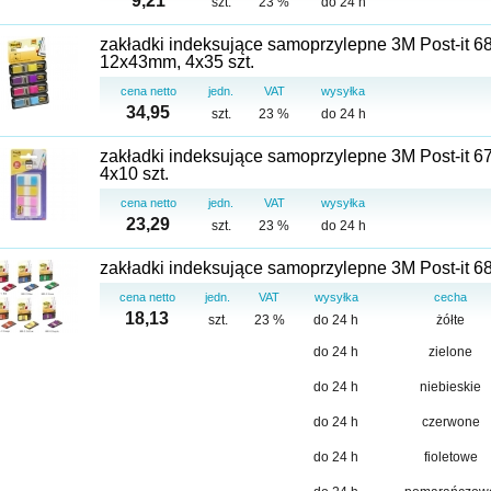
9,21
szt.
23 %
do 24 h
zakładki indeksujące samoprzylepne 3M Post-it 6
12x43mm, 4x35 szt.
cena netto
jedn.
VAT
wysyłka
34,95
szt.
23 %
do 24 h
zakładki indeksujące samoprzylepne 3M Post-it 
4x10 szt.
cena netto
jedn.
VAT
wysyłka
23,29
szt.
23 %
do 24 h
zakładki indeksujące samoprzylepne 3M Post-it 6
cena netto
jedn.
VAT
wysyłka
cecha
18,13
szt.
23 %
do 24 h
żółte
do 24 h
zielone
do 24 h
niebieskie
do 24 h
czerwone
do 24 h
fioletowe