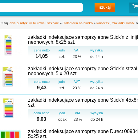
 tutaj:
abis.pl artykuły biurowe i szkolne
»
Galanteria na biurko
»
karteczki, zakładki, kostki
zakładki indeksujące samoprzylepne Stick'n z lin
neonowych, 8x25 szt.
cena netto
jedn.
VAT
wysyłka
14,05
szt.
23 %
do 24 h
zakładki indeksujące samoprzylepne Stick'n strz
neonowych, 5 x 20 szt.
cena netto
jedn.
VAT
wysyłka
9,43
szt.
23 %
do 24 h
zakładki indeksujące samoprzylepne Stick'n 45x
szt.
cena netto
jedn.
VAT
wysyłka
9,03
opak
23 %
do 24 h
zakładki indeksujące samoprzylepne D.rect 009347
5x25 szt.