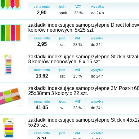
cena netto
jedn.
VAT
wysyłka
2,90
opak
23 %
do 24 h
zakładki indeksujące samoprzylepne D.rect folio
kolorów neonowych, 5x25 szt.
cena netto
jedn.
VAT
wysyłka
2,95
szt.
23 %
do 24 h
zakładki indeksujące samoprzylepne Stick'n strza
8 kolorów neonowych, 8 x 15 szt.
cena netto
jedn.
VAT
wysyłka
13,62
szt.
23 %
do 24 h
zakładki indeksujące samoprzylepne 3M Post-it 6
25x38mm 3 kolory x 22 szt.
cena netto
jedn.
VAT
wysyłka
41,05
szt.
23 %
do 24 h
zakładki indeksujące samoprzylepne Stick'n 45x
5x25 szt.
cena netto
jedn.
VAT
wysyłka