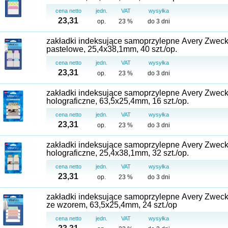
cena netto
jedn.
VAT
wysyłka
23,31
op.
23 %
do 3 dni
zakładki indeksujące samoprzylepne Avery Zweckf
pastelowe, 25,4x38,1mm, 40 szt./op.
cena netto
jedn.
VAT
wysyłka
23,31
op.
23 %
do 3 dni
zakładki indeksujące samoprzylepne Avery Zweck
holograficzne, 63,5x25,4mm, 16 szt./op.
cena netto
jedn.
VAT
wysyłka
23,31
op.
23 %
do 3 dni
zakładki indeksujące samoprzylepne Avery Zweck
holograficzne, 25,4x38,1mm, 32 szt./op.
cena netto
jedn.
VAT
wysyłka
23,31
op.
23 %
do 3 dni
zakładki indeksujące samoprzylepne Avery Zweckf
ze wzorem, 63,5x25,4mm, 24 szt./op
cena netto
jedn.
VAT
wysyłka