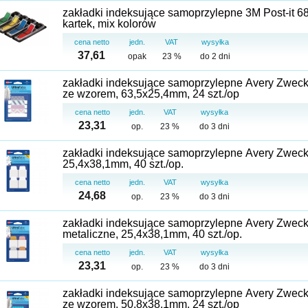
zakładki indeksujące samoprzylepne 3M Post-it 6
kartek, mix kolorów
cena netto
jedn.
VAT
wysyłka
37,61
opak
23 %
do 2 dni
zakładki indeksujące samoprzylepne Avery Zweckf
ze wzorem, 63,5x25,4mm, 24 szt./op
cena netto
jedn.
VAT
wysyłka
23,31
op.
23 %
do 3 dni
zakładki indeksujące samoprzylepne Avery Zweckf
25,4x38,1mm, 40 szt./op.
cena netto
jedn.
VAT
wysyłka
24,68
op.
23 %
do 3 dni
zakładki indeksujące samoprzylepne Avery Zweckf
metaliczne, 25,4x38,1mm, 40 szt./op.
cena netto
jedn.
VAT
wysyłka
23,31
op.
23 %
do 3 dni
zakładki indeksujące samoprzylepne Avery Zweckf
ze wzorem, 50,8x38,1mm, 24 szt./op