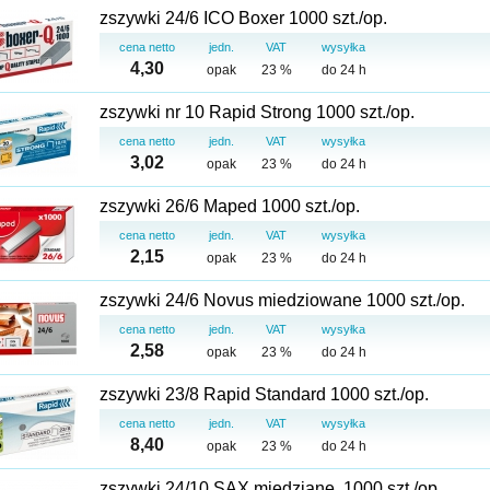
zszywki 24/6 ICO Boxer 1000 szt./op.
cena netto
jedn.
VAT
wysyłka
4,30
opak
23 %
do 24 h
zszywki nr 10 Rapid Strong 1000 szt./op.
cena netto
jedn.
VAT
wysyłka
3,02
opak
23 %
do 24 h
zszywki 26/6 Maped 1000 szt./op.
cena netto
jedn.
VAT
wysyłka
2,15
opak
23 %
do 24 h
zszywki 24/6 Novus miedziowane 1000 szt./op.
cena netto
jedn.
VAT
wysyłka
2,58
opak
23 %
do 24 h
zszywki 23/8 Rapid Standard 1000 szt./op.
cena netto
jedn.
VAT
wysyłka
8,40
opak
23 %
do 24 h
zszywki 24/10 SAX miedziane, 1000 szt./op.