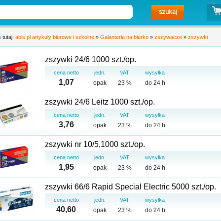
 tutaj:
abis.pl artykuły biurowe i szkolne
»
Galanteria na biurko
»
zszywacze
»
zszywki
zszywki 24/6 1000 szt./op.
cena netto
jedn.
VAT
wysyłka
1,07
opak
23 %
do 24 h
zszywki 24/6 Leitz 1000 szt./op.
cena netto
jedn.
VAT
wysyłka
3,76
opak
23 %
do 24 h
zszywki nr 10/5,1000 szt./op.
cena netto
jedn.
VAT
wysyłka
1,95
opak
23 %
do 24 h
zszywki 66/6 Rapid Special Electric 5000 szt./op.
cena netto
jedn.
VAT
wysyłka
40,60
opak
23 %
do 24 h