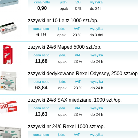
cena netto
jedn.
VAT
wysyłka
0,90
opak
0 %
do 24 h
zszywki nr 10 Leitz 1000 szt./op.
cena netto
jedn.
VAT
wysyłka
6,19
opak
23 %
do 3 dni
zszywki 24/6 Maped 5000 szt./op.
cena netto
jedn.
VAT
wysyłka
11,68
opak
23 %
do 24 h
zszywki dedykowane Rexel Odyssey, 2500 szt./op
cena netto
jedn.
VAT
wysyłka
63,84
opak
23 %
do 24 h
zszywki 24/8 SAX miedziane, 1000 szt./op.
cena netto
jedn.
VAT
wysyłka
13,63
opak
23 %
do 24 h
zszywki nr 24/6 Rexel 1000 szt./op.
cena netto
jedn.
VAT
wysyłka