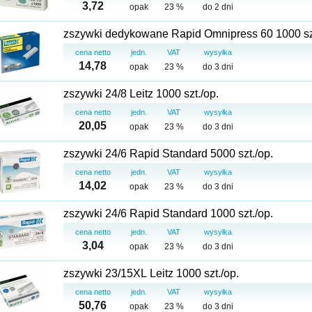
3,72
opak
23 %
do 2 dni
zszywki dedykowane Rapid Omnipress 60 1000 szt
cena netto
jedn.
VAT
wysyłka
14,78
opak
23 %
do 3 dni
zszywki 24/8 Leitz 1000 szt./op.
cena netto
jedn.
VAT
wysyłka
20,05
opak
23 %
do 3 dni
zszywki 24/6 Rapid Standard 5000 szt./op.
cena netto
jedn.
VAT
wysyłka
14,02
opak
23 %
do 3 dni
zszywki 24/6 Rapid Standard 1000 szt./op.
cena netto
jedn.
VAT
wysyłka
3,04
opak
23 %
do 3 dni
zszywki 23/15XL Leitz 1000 szt./op.
cena netto
jedn.
VAT
wysyłka
50,76
opak
23 %
do 3 dni