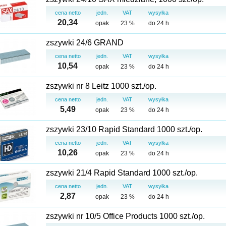
cena netto
jedn.
VAT
wysyłka
20,34
opak
23 %
do 24 h
zszywki 24/6 GRAND
cena netto
jedn.
VAT
wysyłka
10,54
opak
23 %
do 24 h
zszywki nr 8 Leitz 1000 szt./op.
cena netto
jedn.
VAT
wysyłka
5,49
opak
23 %
do 24 h
zszywki 23/10 Rapid Standard 1000 szt./op.
cena netto
jedn.
VAT
wysyłka
10,26
opak
23 %
do 24 h
zszywki 21/4 Rapid Standard 1000 szt./op.
cena netto
jedn.
VAT
wysyłka
2,87
opak
23 %
do 24 h
zszywki nr 10/5 Office Products 1000 szt./op.