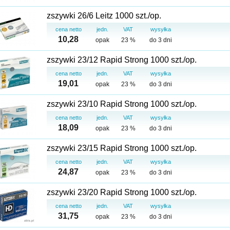
zszywki 26/6 Leitz 1000 szt./op.
cena netto
jedn.
VAT
wysyłka
10,28
opak
23 %
do 3 dni
zszywki 23/12 Rapid Strong 1000 szt./op.
cena netto
jedn.
VAT
wysyłka
19,01
opak
23 %
do 3 dni
zszywki 23/10 Rapid Strong 1000 szt./op.
cena netto
jedn.
VAT
wysyłka
18,09
opak
23 %
do 3 dni
zszywki 23/15 Rapid Strong 1000 szt./op.
cena netto
jedn.
VAT
wysyłka
24,87
opak
23 %
do 3 dni
zszywki 23/20 Rapid Strong 1000 szt./op.
cena netto
jedn.
VAT
wysyłka
31,75
opak
23 %
do 3 dni