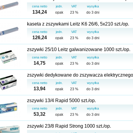
cena netto
jedn.
VAT
wysyłka
134,24
opak
23 %
do 3 dni
kaseta z zszywkami Leitz K6 26/6, 5x210 szt./op.
cena netto
jedn.
VAT
wysyłka
126,24
opak
23 %
do 3 dni
zszywki 25/10 Leitz galwanizowane 1000 szt./op.
cena netto
jedn.
VAT
wysyłka
14,75
opak
23 %
do 3 dni
zszywki dedykowane do zszywacza elektrycznego L
cena netto
jedn.
VAT
wysyłka
13,94
opak
23 %
do 3 dni
zszywki 13/4 Rapid 5000 szt./op.
cena netto
jedn.
VAT
wysyłka
53,32
opak
23 %
do 3 dni
zszywki 23/8 Rapid Strong 1000 szt./op.