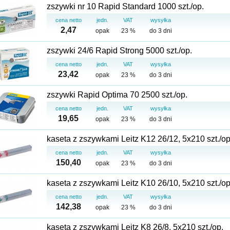
zszywki nr 10 Rapid Standard 1000 szt./op.
cena netto
jedn.
VAT
wysyłka
2,47
opak
23 %
do 3 dni
zszywki 24/6 Rapid Strong 5000 szt./op.
cena netto
jedn.
VAT
wysyłka
23,42
opak
23 %
do 3 dni
zszywki Rapid Optima 70 2500 szt./op.
cena netto
jedn.
VAT
wysyłka
19,65
opak
23 %
do 3 dni
kaseta z zszywkami Leitz K12 26/12, 5x210 szt./op
cena netto
jedn.
VAT
wysyłka
150,40
opak
23 %
do 3 dni
kaseta z zszywkami Leitz K10 26/10, 5x210 szt./op
cena netto
jedn.
VAT
wysyłka
142,38
opak
23 %
do 3 dni
kaseta z zszywkami Leitz K8 26/8, 5x210 szt./op.