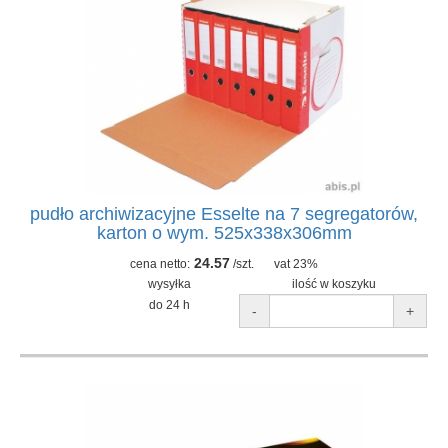
pudło archiwizacyjne Esselte na 7 segregatorów,
karton o wym. 525x338x306mm
24.57
cena netto:
/szt.
vat 23%
wysyłka
ilość w koszyku
do 24 h
-
+