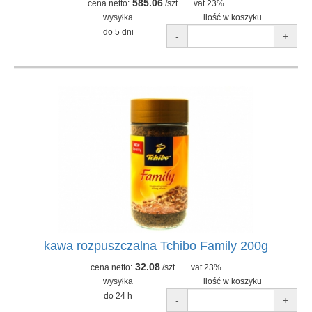
585.06
cena netto:
/szt.
vat 23%
wysyłka
ilość w koszyku
do 5 dni
-
+
kawa rozpuszczalna Tchibo Family 200g
32.08
cena netto:
/szt.
vat 23%
wysyłka
ilość w koszyku
do 24 h
-
+