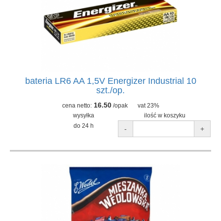
bateria LR6 AA 1,5V Energizer Industrial 10
szt./op.
16.50
cena netto:
/opak
vat 23%
wysyłka
ilość w koszyku
do 24 h
-
+