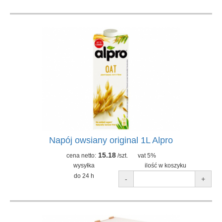
Napój owsiany original 1L Alpro
15.18
cena netto:
/szt.
vat 5%
wysyłka
ilość w koszyku
do 24 h
-
+