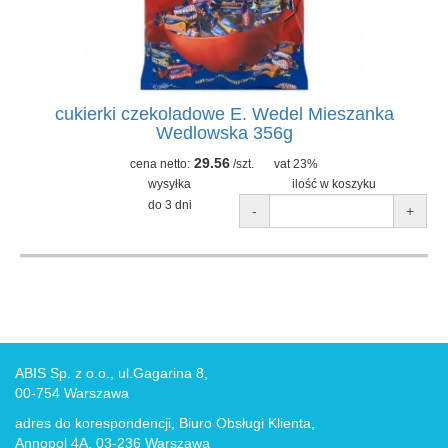
cukierki czekoladowe E. Wedel Mieszanka
Wedlowska 356g
29.56
cena netto:
/szt.
vat 23%
wysyłka
ilość w koszyku
do 3 dni
-
+
ABIS Sp. z o.o., ul.Gagarina 8,
00-754 Warszawa
adres do korespondencji, Biuro Obsługi Klienta,
Annopol 4A, 03-236 Warszawa