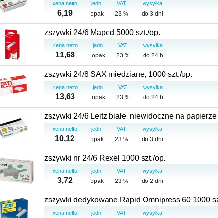
cena netto
jedn.
VAT
wysyłka
6,19
opak
23 %
do 3 dni
zszywki 24/6 Maped 5000 szt./op.
cena netto
jedn.
VAT
wysyłka
11,68
opak
23 %
do 24 h
zszywki 24/8 SAX miedziane, 1000 szt./op.
cena netto
jedn.
VAT
wysyłka
13,63
opak
23 %
do 24 h
zszywki 24/6 Leitz białe, niewidoczne na papierze
cena netto
jedn.
VAT
wysyłka
10,12
opak
23 %
do 3 dni
zszywki nr 24/6 Rexel 1000 szt./op.
cena netto
jedn.
VAT
wysyłka
3,72
opak
23 %
do 2 dni
zszywki dedykowane Rapid Omnipress 60 1000 szt
cena netto
jedn.
VAT
wysyłka