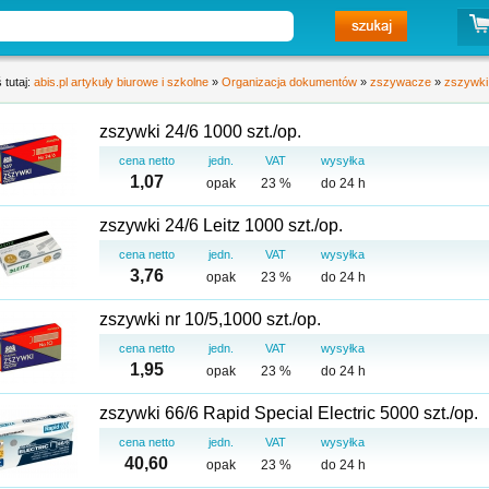
 tutaj:
abis.pl artykuły biurowe i szkolne
»
Organizacja dokumentów
»
zszywacze
»
zszywki
zszywki 24/6 1000 szt./op.
cena netto
jedn.
VAT
wysyłka
1,07
opak
23 %
do 24 h
zszywki 24/6 Leitz 1000 szt./op.
cena netto
jedn.
VAT
wysyłka
3,76
opak
23 %
do 24 h
zszywki nr 10/5,1000 szt./op.
cena netto
jedn.
VAT
wysyłka
1,95
opak
23 %
do 24 h
zszywki 66/6 Rapid Special Electric 5000 szt./op.
cena netto
jedn.
VAT
wysyłka
40,60
opak
23 %
do 24 h