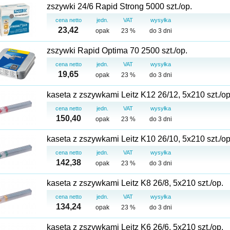
zszywki 24/6 Rapid Strong 5000 szt./op.
cena netto
jedn.
VAT
wysyłka
23,42
opak
23 %
do 3 dni
zszywki Rapid Optima 70 2500 szt./op.
cena netto
jedn.
VAT
wysyłka
19,65
opak
23 %
do 3 dni
kaseta z zszywkami Leitz K12 26/12, 5x210 szt./op
cena netto
jedn.
VAT
wysyłka
150,40
opak
23 %
do 3 dni
kaseta z zszywkami Leitz K10 26/10, 5x210 szt./op
cena netto
jedn.
VAT
wysyłka
142,38
opak
23 %
do 3 dni
kaseta z zszywkami Leitz K8 26/8, 5x210 szt./op.
cena netto
jedn.
VAT
wysyłka
134,24
opak
23 %
do 3 dni
kaseta z zszywkami Leitz K6 26/6, 5x210 szt./op.