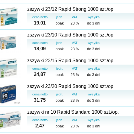
zszywki 23/12 Rapid Strong 1000 szt./op.
cena netto
jedn.
VAT
wysyłka
19,01
opak
23 %
do 3 dni
zszywki 23/10 Rapid Strong 1000 szt./op.
cena netto
jedn.
VAT
wysyłka
18,09
opak
23 %
do 3 dni
zszywki 23/15 Rapid Strong 1000 szt./op.
cena netto
jedn.
VAT
wysyłka
24,87
opak
23 %
do 3 dni
zszywki 23/20 Rapid Strong 1000 szt./op.
cena netto
jedn.
VAT
wysyłka
31,75
opak
23 %
do 3 dni
zszywki nr 10 Rapid Standard 1000 szt./op.
cena netto
jedn.
VAT
wysyłka
2,47
opak
23 %
do 3 dni