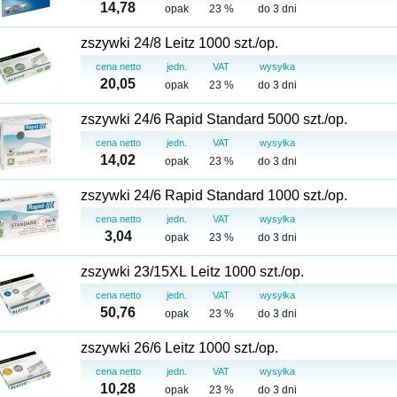
14,78
opak
23 %
do 3 dni
zszywki 24/8 Leitz 1000 szt./op.
cena netto
jedn.
VAT
wysyłka
20,05
opak
23 %
do 3 dni
zszywki 24/6 Rapid Standard 5000 szt./op.
cena netto
jedn.
VAT
wysyłka
14,02
opak
23 %
do 3 dni
zszywki 24/6 Rapid Standard 1000 szt./op.
cena netto
jedn.
VAT
wysyłka
3,04
opak
23 %
do 3 dni
zszywki 23/15XL Leitz 1000 szt./op.
cena netto
jedn.
VAT
wysyłka
50,76
opak
23 %
do 3 dni
zszywki 26/6 Leitz 1000 szt./op.
cena netto
jedn.
VAT
wysyłka
10,28
opak
23 %
do 3 dni