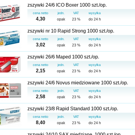
zszywki 24/6 ICO Boxer 1000 szt./op.
cena netto
jedn.
VAT
wysyłka
4,30
opak
23 %
do 24 h
zszywki nr 10 Rapid Strong 1000 szt./op.
cena netto
jedn.
VAT
wysyłka
3,02
opak
23 %
do 24 h
zszywki 26/6 Maped 1000 szt./op.
cena netto
jedn.
VAT
wysyłka
2,15
opak
23 %
do 24 h
zszywki 24/6 Novus miedziowane 1000 szt./op.
cena netto
jedn.
VAT
wysyłka
2,58
opak
23 %
do 24 h
zszywki 23/8 Rapid Standard 1000 szt./op.
cena netto
jedn.
VAT
wysyłka
8,40
opak
23 %
do 24 h
zszywki 24/10 SAX miedziane, 1000 szt./op.