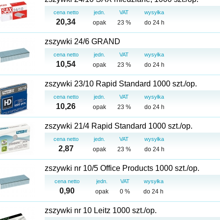
cena netto
jedn.
VAT
wysyłka
20,34
opak
23 %
do 24 h
zszywki 24/6 GRAND
cena netto
jedn.
VAT
wysyłka
10,54
opak
23 %
do 24 h
zszywki 23/10 Rapid Standard 1000 szt./op.
cena netto
jedn.
VAT
wysyłka
10,26
opak
23 %
do 24 h
zszywki 21/4 Rapid Standard 1000 szt./op.
cena netto
jedn.
VAT
wysyłka
2,87
opak
23 %
do 24 h
zszywki nr 10/5 Office Products 1000 szt./op.
cena netto
jedn.
VAT
wysyłka
0,90
opak
0 %
do 24 h
zszywki nr 10 Leitz 1000 szt./op.