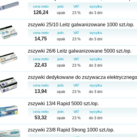
cena netto
jedn.
VAT
wysyłka
126,24
opak
23 %
do 3 dni
zszywki 25/10 Leitz galwanizowane 1000 szt./op.
cena netto
jedn.
VAT
wysyłka
14,75
opak
23 %
do 3 dni
zszywki 26/6 Leitz galwanizowane 5000 szt./op.
cena netto
jedn.
VAT
wysyłka
22,43
opak
23 %
do 3 dni
zszywki dedykowane do zszywacza elektrycznego L
cena netto
jedn.
VAT
wysyłka
13,94
opak
23 %
do 3 dni
zszywki 13/4 Rapid 5000 szt./op.
cena netto
jedn.
VAT
wysyłka
53,32
opak
23 %
do 3 dni
zszywki 23/8 Rapid Strong 1000 szt./op.