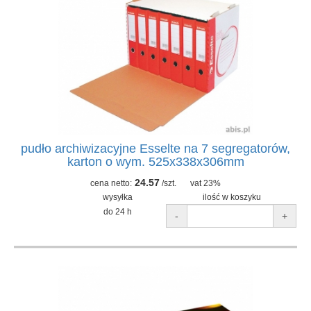
pudło archiwizacyjne Esselte na 7 segregatorów,
karton o wym. 525x338x306mm
24.57
cena netto:
/szt.
vat 23%
wysyłka
ilość w koszyku
do 24 h
-
+