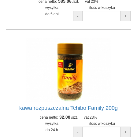
585.06
cena netto:
/szt.
vat 23%
wysyłka
ilość w koszyku
do 5 dni
-
+
kawa rozpuszczalna Tchibo Family 200g
32.08
cena netto:
/szt.
vat 23%
wysyłka
ilość w koszyku
do 24 h
-
+