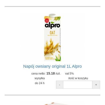
Napój owsiany original 1L Alpro
15.18
cena netto:
/szt.
vat 5%
wysyłka
ilość w koszyku
do 24 h
-
+