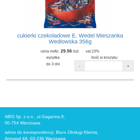
cukierki czekoladowe E. Wedel Mieszanka
Wedlowska 356g
29.56
cena netto:
/szt.
vat 23%
wysyłka
ilość w koszyku
do 3 dni
-
+
ABIS Sp. z o.o., ul.Gagarina 8,
00-754 Warszawa
adres do korespondencji, Biuro Obsługi Klienta,
Annopol 4A, 03-236 Warszawa