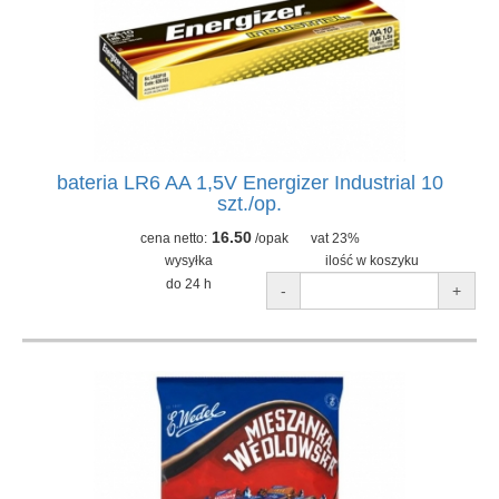
bateria LR6 AA 1,5V Energizer Industrial 10
szt./op.
16.50
cena netto:
/opak
vat 23%
wysyłka
ilość w koszyku
do 24 h
-
+