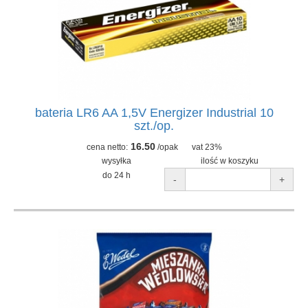
bateria LR6 AA 1,5V Energizer Industrial 10
szt./op.
16.50
cena netto:
/opak
vat 23%
wysyłka
ilość w koszyku
do 24 h
-
+