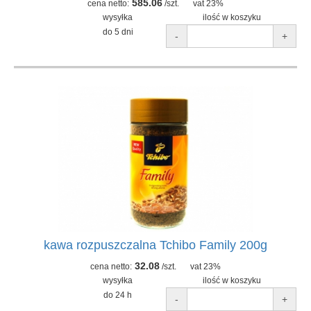
585.06
cena netto:
/szt.
vat 23%
wysyłka
ilość w koszyku
do 5 dni
-
+
kawa rozpuszczalna Tchibo Family 200g
32.08
cena netto:
/szt.
vat 23%
wysyłka
ilość w koszyku
do 24 h
-
+