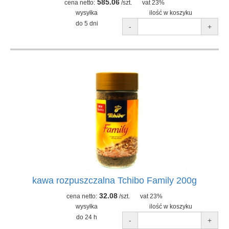
585.06
cena netto:
/szt.
vat 23%
wysyłka
ilość w koszyku
do 5 dni
-
+
kawa rozpuszczalna Tchibo Family 200g
32.08
cena netto:
/szt.
vat 23%
wysyłka
ilość w koszyku
do 24 h
-
+