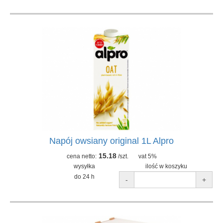
Napój owsiany original 1L Alpro
15.18
cena netto:
/szt.
vat 5%
wysyłka
ilość w koszyku
do 24 h
-
+