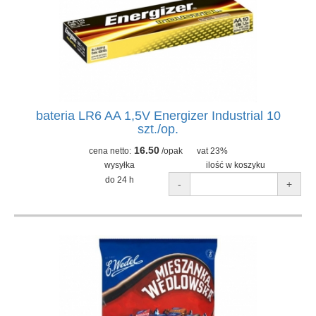
bateria LR6 AA 1,5V Energizer Industrial 10
szt./op.
16.50
cena netto:
/opak
vat 23%
wysyłka
ilość w koszyku
do 24 h
-
+