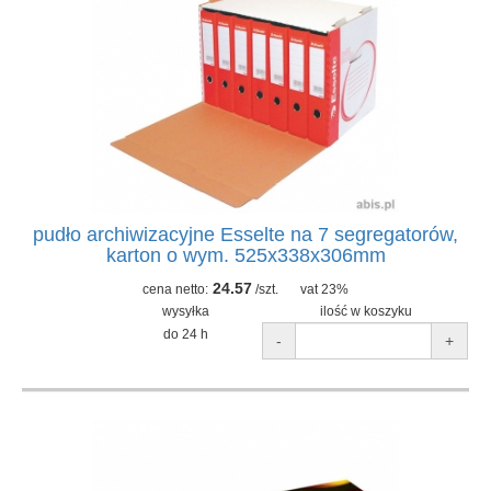
pudło archiwizacyjne Esselte na 7 segregatorów,
karton o wym. 525x338x306mm
24.57
cena netto:
/szt.
vat 23%
wysyłka
ilość w koszyku
do 24 h
-
+