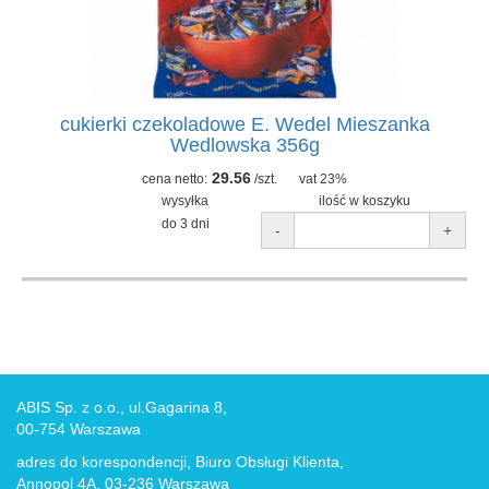
cukierki czekoladowe E. Wedel Mieszanka
Wedlowska 356g
29.56
cena netto:
/szt.
vat 23%
wysyłka
ilość w koszyku
do 3 dni
-
+
ABIS Sp. z o.o., ul.Gagarina 8,
00-754 Warszawa
adres do korespondencji, Biuro Obsługi Klienta,
Annopol 4A, 03-236 Warszawa