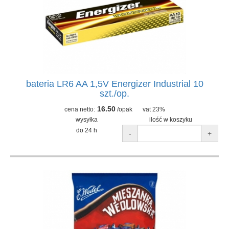
bateria LR6 AA 1,5V Energizer Industrial 10
szt./op.
16.50
cena netto:
/opak
vat 23%
wysyłka
ilość w koszyku
do 24 h
-
+