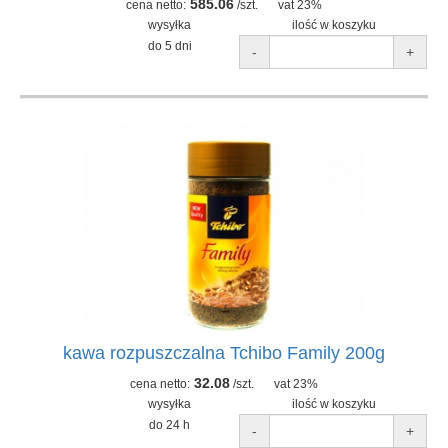
585.06
cena netto:
/szt.
vat 23%
wysyłka
ilość w koszyku
do 5 dni
-
+
kawa rozpuszczalna Tchibo Family 200g
32.08
cena netto:
/szt.
vat 23%
wysyłka
ilość w koszyku
do 24 h
-
+