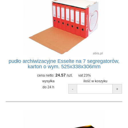
pudło archiwizacyjne Esselte na 7 segregatorów,
karton o wym. 525x338x306mm
24.57
cena netto:
/szt.
vat 23%
wysyłka
ilość w koszyku
do 24 h
-
+