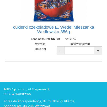
cukierki czekoladowe E. Wedel Mieszanka
Wedlowska 356g
29.56
cena netto:
/szt.
vat 23%
wysyłka
ilość w koszyku
do 3 dni
-
+
ABIS Sp. z o.o., ul.Gagarina 8,
00-754 Warszawa
adres do korespondencji, Biuro Obsługi Klienta,
Annopol 4A, 03-236 Warszawa