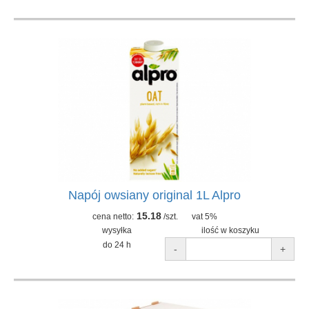
Napój owsiany original 1L Alpro
15.18
cena netto:
/szt.
vat 5%
wysyłka
ilość w koszyku
do 24 h
-
+