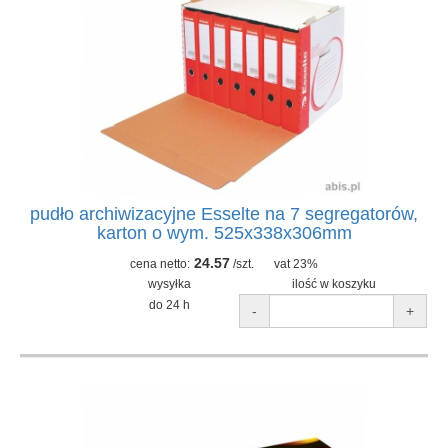
pudło archiwizacyjne Esselte na 7 segregatorów,
karton o wym. 525x338x306mm
24.57
cena netto:
/szt.
vat 23%
wysyłka
ilość w koszyku
do 24 h
-
+