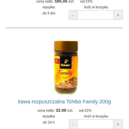
585.06
cena netto:
/szt.
vat 23%
wysyłka
ilość w koszyku
do 5 dni
-
+
kawa rozpuszczalna Tchibo Family 200g
32.08
cena netto:
/szt.
vat 23%
wysyłka
ilość w koszyku
do 24 h
-
+