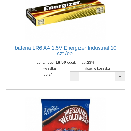
bateria LR6 AA 1,5V Energizer Industrial 10
szt./op.
16.50
cena netto:
/opak
vat 23%
wysyłka
ilość w koszyku
do 24 h
-
+