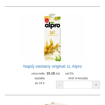
Napój owsiany original 1L Alpro
15.18
cena netto:
/szt.
vat 5%
wysyłka
ilość w koszyku
do 24 h
-
+