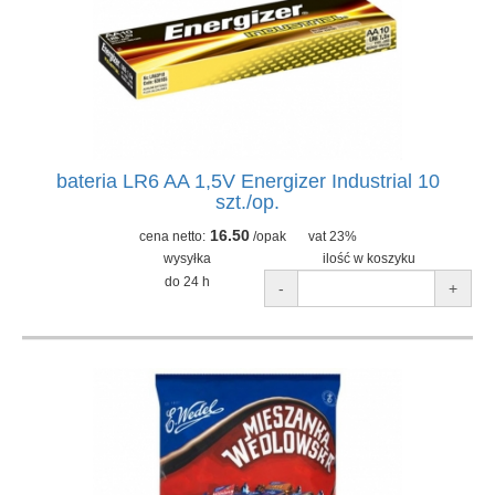
bateria LR6 AA 1,5V Energizer Industrial 10
szt./op.
16.50
cena netto:
/opak
vat 23%
wysyłka
ilość w koszyku
do 24 h
-
+