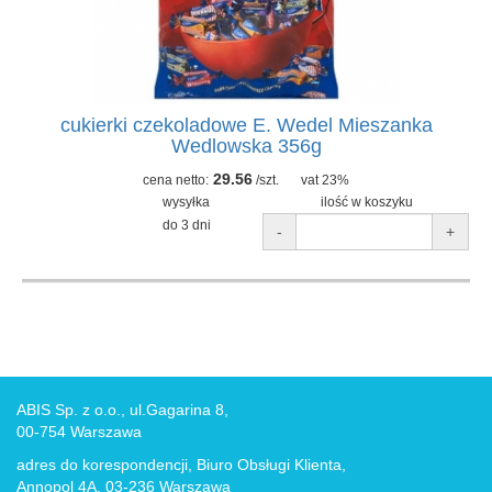
cukierki czekoladowe E. Wedel Mieszanka
Wedlowska 356g
29.56
cena netto:
/szt.
vat 23%
wysyłka
ilość w koszyku
do 3 dni
-
+
ABIS Sp. z o.o., ul.Gagarina 8,
00-754 Warszawa
adres do korespondencji, Biuro Obsługi Klienta,
Annopol 4A, 03-236 Warszawa