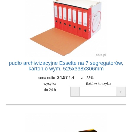
pudło archiwizacyjne Esselte na 7 segregatorów,
karton o wym. 525x338x306mm
24.57
cena netto:
/szt.
vat 23%
wysyłka
ilość w koszyku
do 24 h
-
+