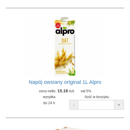
Napój owsiany original 1L Alpro
15.18
cena netto:
/szt.
vat 5%
wysyłka
ilość w koszyku
do 24 h
-
+