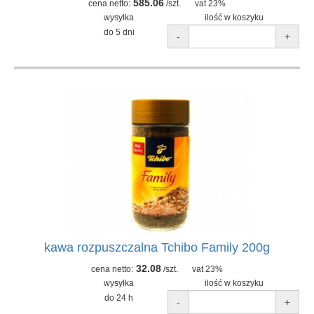
585.06
cena netto:
/szt.
vat 23%
wysyłka
ilość w koszyku
do 5 dni
-
+
kawa rozpuszczalna Tchibo Family 200g
32.08
cena netto:
/szt.
vat 23%
wysyłka
ilość w koszyku
do 24 h
-
+