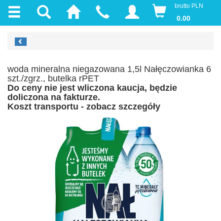
brutto PLN
0.00
woda mineralna niegazowana 1,5l Nałęczowianka 6
szt./zgrz., butelka rPET
Do ceny nie jest wliczona kaucja, będzie
doliczona na fakturze.
Koszt transportu - zobacz szczegóły