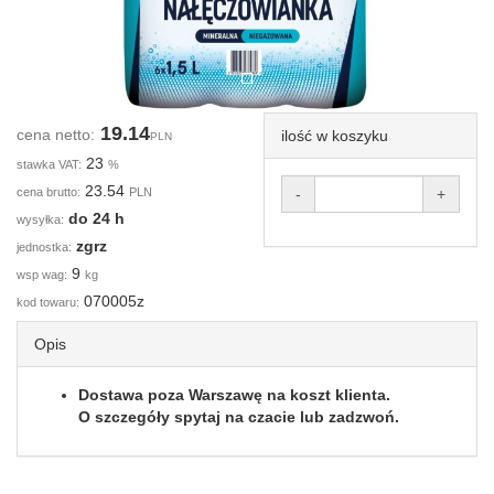
19.14
cena netto:
ilość w koszyku
PLN
23
stawka VAT:
%
23.54
cena brutto:
PLN
-
+
do 24 h
wysyłka:
zgrz
jednostka:
9
wsp wag:
kg
070005z
kod towaru:
Opis
Dostawa poza Warszawę na koszt klienta.
O szczegóły spytaj na czacie lub zadzwoń.