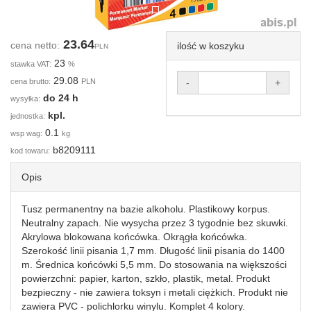
23.64
cena netto:
ilość w koszyku
PLN
23
stawka VAT:
%
29.08
cena brutto:
PLN
-
+
do 24 h
wysyłka:
kpl.
jednostka:
0.1
wsp wag:
kg
b8209111
kod towaru:
Opis
Tusz permanentny na bazie alkoholu. Plastikowy korpus.
Neutralny zapach. Nie wysycha przez 3 tygodnie bez skuwki.
Akrylowa blokowana końcówka. Okrągła końcówka.
Szerokość linii pisania 1,7 mm. Długość linii pisania do 1400
m. Średnica końcówki 5,5 mm. Do stosowania na większości
powierzchni: papier, karton, szkło, plastik, metal. Produkt
bezpieczny - nie zawiera toksyn i metali ciężkich. Produkt nie
zawiera PVC - polichlorku winylu. Komplet 4 kolory.