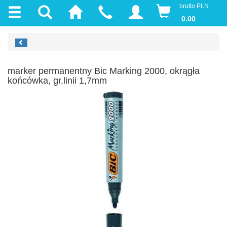
brutto PLN
0.00
marker permanentny Bic Marking 2000, okrągła
końcówka, gr.linii 1,7mm