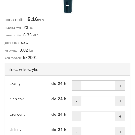
5.16
cena netto:
PLN
23
stawka VAT:
%
6.35
cena brutto:
PLN
szt.
jednostka:
0.02
wsp wag:
kg
b82091__
kod towaru:
ilość w koszyku
do 24 h
czarny
-
+
do 24 h
niebieski
-
+
do 24 h
czerwony
-
+
do 24 h
zielony
-
+