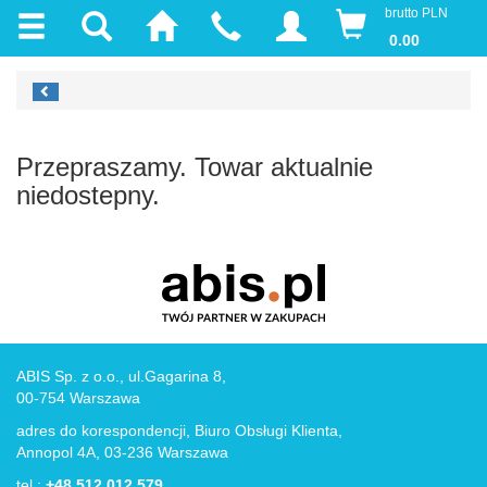
brutto PLN
0.00
Przepraszamy. Towar aktualnie
niedostepny.
ABIS Sp. z o.o., ul.Gagarina 8,
00-754 Warszawa
adres do korespondencji, Biuro Obsługi Klienta,
Annopol 4A, 03-236 Warszawa
tel.:
+48 512 012 579