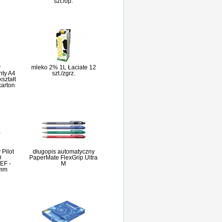
szt./op.
mleko 2% 1L Łaciate 12
nty A4
szt./zgrz.
kształt
karton
Pilot
długopis automatyczny
D
PaperMate FlexGrip Ultra
 EF -
M
0mm