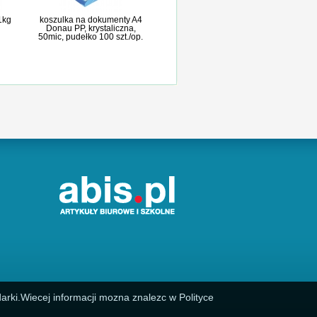
 1kg
koszulka na dokumenty A4
Donau PP, krystaliczna,
50mic, pudełko 100 szt./op.
arki.Wiecej informacji mozna znalezc w Polityce