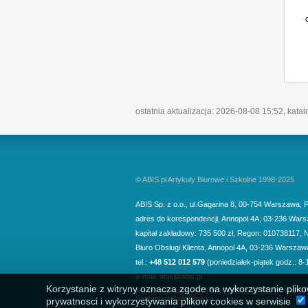
ostatnia aktualizacja: 2026-08-08 15:52, kata
© ABIS.pl Artykuły Biurowe i Szkolne 1998-2025
ABIS Sp. z o.o.
,
ul.Gagarina 8
,
00-754
Warszawa
,
P
adres do korespondencji
,
Annopol 4A
,
03-236
Wars
kapitał zakładowy: 735 500 zł, Regon: 010738117, 
Biuro Obsługi Klienta,
Annopol 4A, 03-236 Warszaw
tel.:
+48 512 012 579
(poniedziałek-piątek godz.: 8-
e-mail:
abis@abis.pl
Korzystanie z witryny oznacza zgode na wykorzystanie pliko
numer rachunku: 62 1910 1048 2215 1221 7400 00
Santander Bank Polska
prywatnosci i wykorzystywania plikow cookies w serwisie