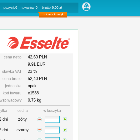
pozycji:
0
towarów:
0
brutto:
0,00 zł
42,60 PLN
cena netto
9,91 EUR
23 %
stawka VAT
52,40
PLN
cena brutto
opak
jednostka
e1538_
kod towaru
0,75 kg
wsp.wagowy
yłka
cecha
w koszyku
2 dni
żółty
2 dni
czarny