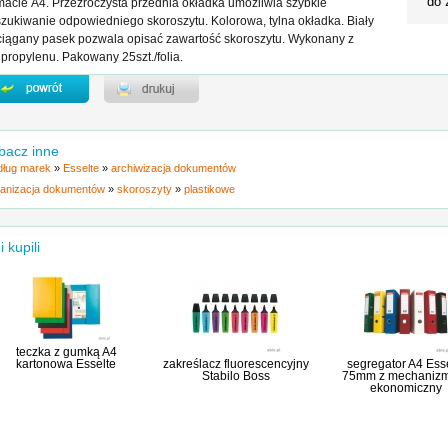
do 
macie A4. Przezroczysta przednia okładka umożliwia szybkie
zukiwanie odpowiedniego skoroszytu. Kolorowa, tylna okładka. Biały
iągany pasek pozwala opisać zawartość skoroszytu. Wykonany z
ipropylenu. Pakowany 25szt./folia.
bacz inne
ług marek
»
Esselte
»
archiwizacja dokumentów
anizacja dokumentów
»
skoroszyty
»
plastikowe
i kupili
teczka z gumką A4
kartonowa Esselte
zakreślacz fluorescencyjny
segregator A4 Ess
Stabilo Boss
75mm z mechaniz
ekonomiczny