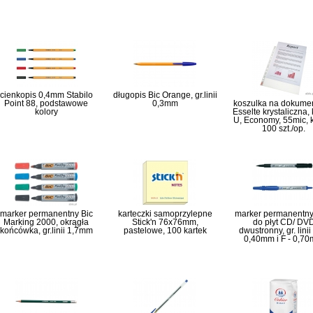
cienkopis 0,4mm Stabilo
długopis Bic Orange, gr.linii
Point 88, podstawowe
0,3mm
koszulka na dokume
kolory
Esselte krystaliczna, 
U, Economy, 55mic, 
100 szt./op.
marker permanentny Bic
karteczki samoprzylepne
marker permanentny 
Marking 2000, okrągła
Stick'n 76x76mm,
do płyt CD/ DV
końcówka, gr.linii 1,7mm
pastelowe, 100 kartek
dwustronny, gr. linii
0,40mm i F - 0,7