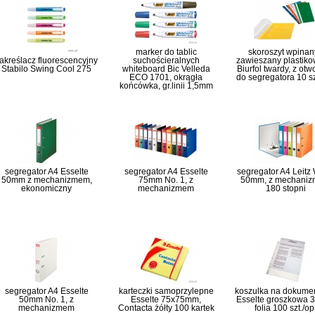
marker do tablic
skoroszyt wpinany
akreślacz fluorescencyjny
suchościeralnych
zawieszany plastiko
Stabilo Swing Cool 275
whiteboard Bic Velleda
Biurfol twardy, z ot
ECO 1701, okrągła
do segregatora 10 sz
końcówka, gr.linii 1,5mm
segregator A4 Esselte
segregator A4 Esselte
segregator A4 Leit
50mm z mechanizmem,
75mm No. 1, z
50mm, z mechani
ekonomiczny
mechanizmem
180 stopni
segregator A4 Esselte
karteczki samoprzylepne
koszulka na dokume
50mm No. 1, z
Esselte 75x75mm,
Esselte groszkowa 3
mechanizmem
Contacta żółty 100 kartek
folia 100 szt./op