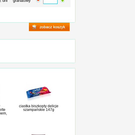
2 dni
granatowy
ciastka biszkopty delicje
elte
szampańskie 147g
mem,