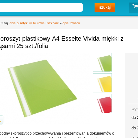
 tutaj:
abis.pl artykuły biurowe i szkolne
»
opis towaru
oroszyt plastikowy A4 Esselte Vivida miękki z
sami 25 szt./folia
wys
do 
do 
odny skoroszyt do przechowywania i prezentowania dokumentów o