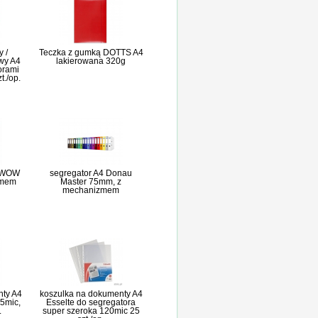
 /
Teczka z gumką DOTTS A4
wy A4
lakierowana 320g
worami
t./op.
z WOW
segregator A4 Donau
zmem
Master 75mm, z
mechanizmem
nty A4
koszulka na dokumenty A4
5mic,
Esselte do segregatora
.
super szeroka 120mic 25