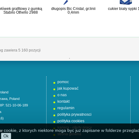
ołówek grafitowy z gumką
długopis Bic Cristal, gr.linii
cukier biały sypki
Stabilo Othello 2988
0,4mm
log zawiera 5 160 pozycji
'
pomoc
jak kupować
oland
o nas
zawa
,
Poland
kontakt
NIP: 521-10-06-189
regulamin
a
polityka prywatnosci
16)
polityka cookies
kariera - oferty pracy
w cookie, z ktorych niektore moga byc juz zapisane w folderze przeglad
01
strona główna