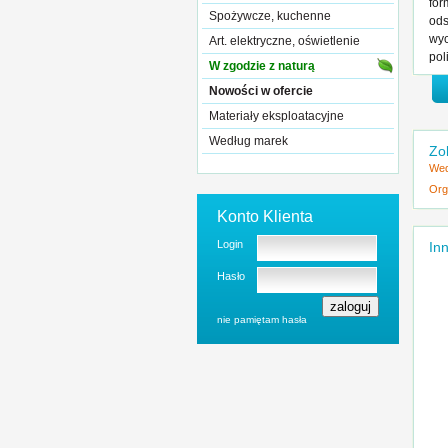
for
Spożywcze, kuchenne
ods
wyc
Art. elektryczne, oświetlenie
pol
W zgodzie z naturą
Nowości w ofercie
Materiały eksploatacyjne
Według marek
Zo
Wed
Org
Konto Klienta
Login
Inn
Hasło
nie pamiętam hasła