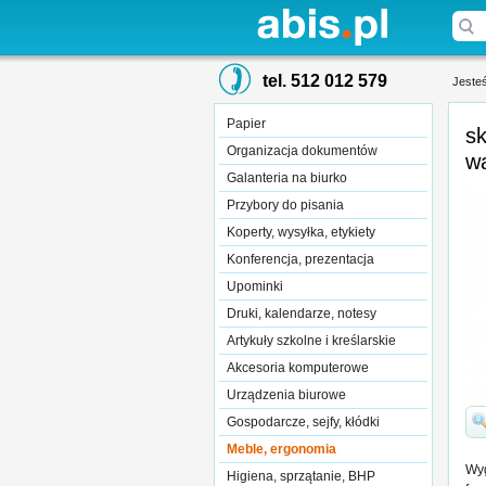
tel. 512 012 579
Jesteś
Papier
sk
Organizacja dokumentów
wą
Galanteria na biurko
Przybory do pisania
Koperty, wysyłka, etykiety
Konferencja, prezentacja
Upominki
Druki, kalendarze, notesy
Artykuły szkolne i kreślarskie
Akcesoria komputerowe
Urządzenia biurowe
Gospodarcze, sejfy, kłódki
Meble, ergonomia
Wyg
Higiena, sprzątanie, BHP