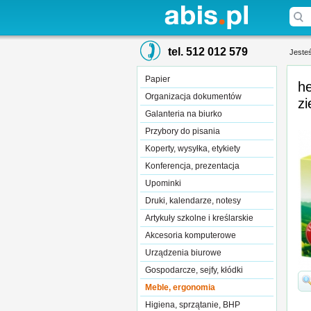
tel. 512 012 579
Jesteś
Papier
h
Organizacja dokumentów
zi
Galanteria na biurko
Przybory do pisania
Koperty, wysyłka, etykiety
Konferencja, prezentacja
Upominki
Druki, kalendarze, notesy
Artykuły szkolne i kreślarskie
Akcesoria komputerowe
Urządzenia biurowe
Gospodarcze, sejfy, kłódki
Meble, ergonomia
Higiena, sprzątanie, BHP