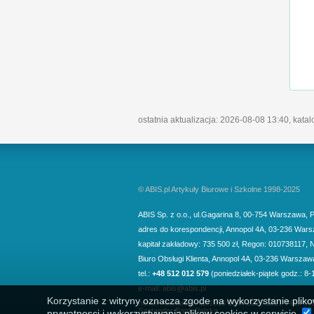
ostatnia aktualizacja: 2026-08-08 13:40, kata
© ABIS.pl Artykuły Biurowe i Szkolne 1998-2025
ABIS Sp. z o.o.
,
ul.Gagarina 8
,
00-754
Warszawa
,
P
adres do korespondencji
,
Annopol 4A
,
03-236
Wars
kapitał zakładowy: 735 500 zł, Regon: 010738117, 
Biuro Obsługi Klienta,
Annopol 4A, 03-236 Warszaw
tel.:
+48 512 012 579
(poniedziałek-piątek godz.: 8-
e-mail:
abis@abis.pl
Korzystanie z witryny oznacza zgode na wykorzystanie pliko
numer rachunku: 62 1910 1048 2215 1221 7400 00
Santander Bank Polska
prywatnosci i wykorzystywania plikow cookies w serwisie