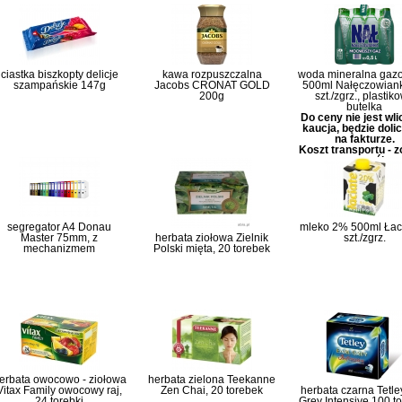
ciastka biszkopty delicje
kawa rozpuszczalna
woda mineralna gaz
szampańskie 147g
Jacobs CRONAT GOLD
500ml Nałęczowian
200g
szt./zgrz., plastik
butelka
Do ceny nie jest wl
kaucja, będzie doli
na fakturze.
Koszt transportu - 
szczegóły
segregator A4 Donau
mleko 2% 500ml Łaci
Master 75mm, z
herbata ziołowa Zielnik
szt./zgrz.
mechanizmem
Polski mięta, 20 torebek
erbata owocowo - ziołowa
herbata zielona Teekanne
Vitax Family owocowy raj,
Zen Chai, 20 torebek
herbata czarna Tetle
24 torebki
Grey Intensive 100 t