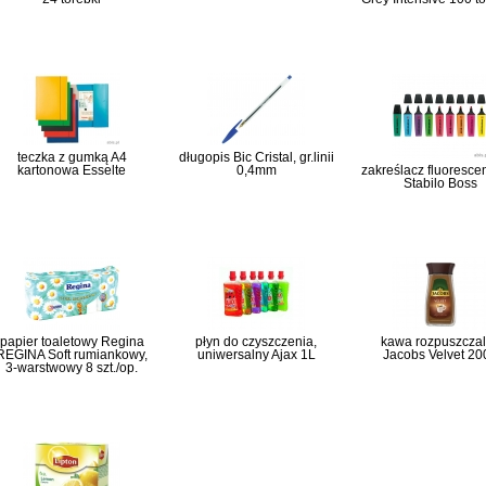
teczka z gumką A4
długopis Bic Cristal, gr.linii
kartonowa Esselte
0,4mm
zakreślacz fluoresce
Stabilo Boss
papier toaletowy Regina
płyn do czyszczenia,
kawa rozpuszcza
REGINA Soft rumiankowy,
uniwersalny Ajax 1L
Jacobs Velvet 20
3-warstwowy 8 szt./op.