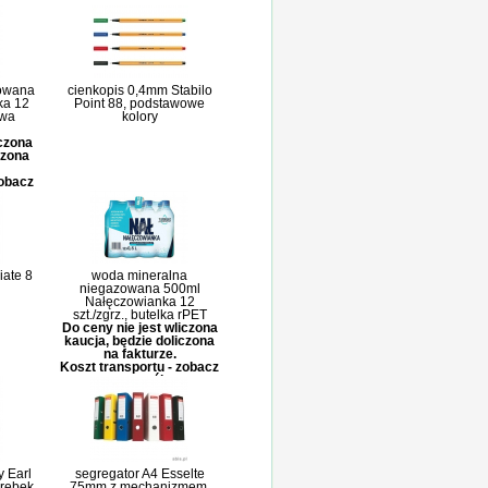
owana
cienkopis 0,4mm Stabilo
ka 12
Point 88, podstawowe
owa
kolory
iczona
czona
zobacz
ate 8
woda mineralna
niegazowana 500ml
Nałęczowianka 12
szt./zgrz., butelka rPET
Do ceny nie jest wliczona
kaucja, będzie doliczona
na fakturze.
Koszt transportu - zobacz
szczegóły
y Earl
segregator A4 Esselte
orebek
75mm z mechanizmem,