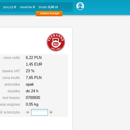
pozycji:
0
towarów:
0
brutto:
0,00 zł
6,22 PLN
cena netto
1,45 EUR
23 %
stawka VAT
7,65
PLN
cena brutto
opak
jednostka
do 24 h
wysyłka
0700930
kod towaru
0,05 kg
wsp.wagowy
ość w koszyku