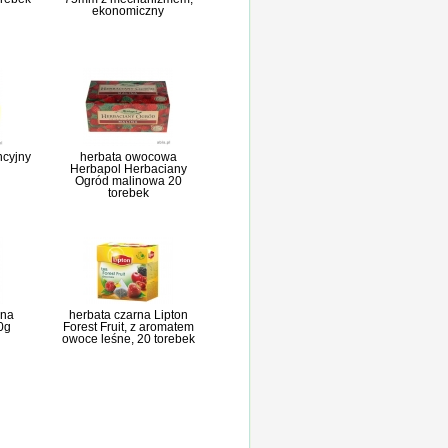
ekonomiczny
ncyjny
herbata owocowa
Herbapol Herbaciany
Ogród malinowa 20
torebek
lna
herbata czarna Lipton
0g
Forest Fruit, z aromatem
owoce leśne, 20 torebek