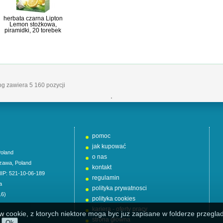
herbata czarna Lipton
Lemon stożkowa,
piramidki, 20 torebek
log zawiera 5 160 pozycji
'
pomoc
jak kupować
oland
o nas
zawa
,
Poland
kontakt
NIP: 521-10-06-189
regulamin
a
polityka prywatnosci
16)
polityka cookies
kariera - oferty pracy
w cookie, z ktorych niektore moga byc juz zapisane w folderze przeglad
01
strona główna