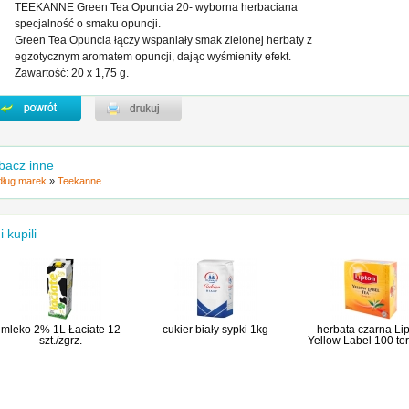
TEEKANNE Green Tea Opuncia 20- wyborna herbaciana
specjalność o smaku opuncji.
Green Tea Opuncia łączy wspaniały smak zielonej herbaty z
egzotycznym aromatem opuncji, dając wyśmienity efekt.
Zawartość: 20 x 1,75 g.
bacz inne
ług marek
»
Teekanne
i kupili
mleko 2% 1L Łaciate 12
cukier biały sypki 1kg
herbata czarna Li
szt./zgrz.
Yellow Label 100 to