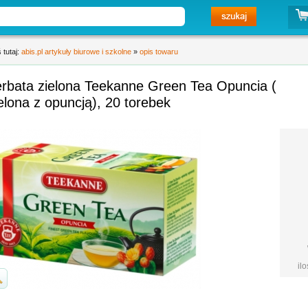
 tutaj:
abis.pl artykuły biurowe i szkolne
»
opis towaru
erbata zielona Teekanne Green Tea Opuncia (
elona z opuncją), 20 torebek
il