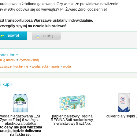
uralna woda źródlana gazowana. Czy wiesz, że prawidłowe nawilżenie
ry w 90% odbywa się od wewnątrz? Pij Żywiec Zdrój codziennie!
zt transportu poza Warszawę ustalany indywidualnie.
zczegóły spytaj na czacie lub zadzwoń.
bacz inne
ług marek
»
Żywiec Zdrój
żywcze, kuchenne
»
woda, soki, napoje
»
woda
i kupili
woda niegazowana 1,5l
papier toaletowy Regina
cukier biały sypki
Żywiec Zdrój 6 szt./zgrz.,
REGINA Soft rumiankowy,
plastikowa butelka
3-warstwowy 8 szt./op.
Do ceny nie jest wliczona
kaucja, będzie doliczona
na fakturze.