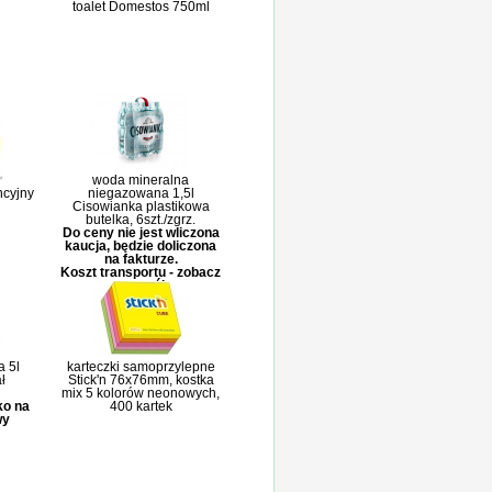
toalet Domestos 750ml
woda mineralna
ncyjny
niegazowana 1,5l
Cisowianka plastikowa
butelka, 6szt./zgrz.
Do ceny nie jest wliczona
kaucja, będzie doliczona
na fakturze.
Koszt transportu - zobacz
szczegóły
 5l
karteczki samoprzylepne
ł
Stick'n 76x76mm, kostka
mix 5 kolorów neonowych,
ko na
400 kartek
wy