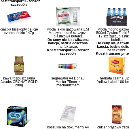
oszt transportu - zobacz
szczegóły
ciastka biszkopty delicje
woda lekko gazowana 1,5l
woda mocno gazo
szampańskie 147g
Muszynianka 6 szt./zgrz.,
500ml Żywiec Zdrój 
plastikowa butelka
12 szt./zgrz., plast
Do ceny nie jest wliczona
butelka
kaucja, będzie doliczona
Do ceny nie jest wl
na fakturze.
kaucja, będzie doli
Koszt transportu - zobacz
na fakturze.
szczegóły
Koszt transportu - 
szczegóły
kawa rozpuszczalna
segregator A4 Donau
herbata czarna Li
Jacobs CRONAT GOLD
Master 75mm, z
Yellow Label 100 to
200g
mechanizmem
koszulka na dokumenty A4
cukier brązowy trzc