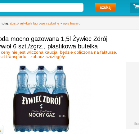
 tutaj:
abis.pl artykuły biurowe i szkolne
»
opis towaru
oda mocno gazowana 1,5l Żywiec Zdrój
wioł 6 szt./zgrz., plastikowa butelka
 ceny nie jest wliczona kaucja, będzie doliczona na fakturze.
szt transportu - zobacz szczegóły
il