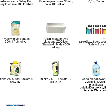
herbata czarna Tetley Earl
Esselte groszkowa 35mic,
0,5kg Sante
rey Intensive 100 torebek
folia 100 szt./op.
mydło w płynie zapas
ręczniki papierowe
500ml Palmolive
składane ZZ Cliver
zakreślacz fluoresce
Standard , białe 4000
Stabilo Boss
szt./op.
leko 2% 500ml Łaciate 8
mleko 2% 1L Łaciate 12
woda niegazowana
szt./zgrz.
szt./zgrz.
Żywiecki Kryszta
plastikowa
butelka
Dostawa tyl
terenie Warsza