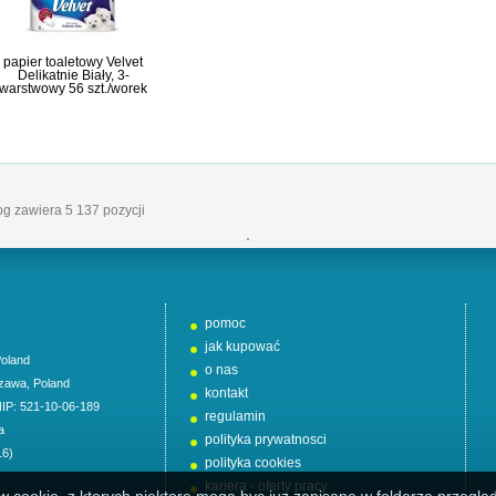
papier toaletowy Velvet
Delikatnie Biały, 3-
warstwowy 56 szt./worek
log zawiera 5 137 pozycji
'
pomoc
jak kupować
oland
o nas
zawa
,
Poland
kontakt
NIP: 521-10-06-189
regulamin
a
polityka prywatnosci
16)
polityka cookies
kariera - oferty pracy