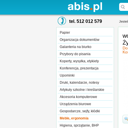
tel. 512 012 579
Jesteś
Papier
w
Organizacja dokumentów
Ży
Galanteria na biurko
Do
Ko
Przybory do pisania
Koperty, wysyłka, etykiety
Konferencja, prezentacja
Upominki
Druki, kalendarze, notesy
Artykuły szkolne i kreślarskie
Akcesoria komputerowe
Urządzenia biurowe
Gospodarcze, sejfy, kłódki
Meble, ergonomia
Higiena, sprzątanie, BHP