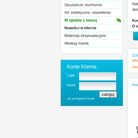
Nat
Spożywcze, kuchenne
skó
Art. elektryczne, oświetlenie
W zgodzie z naturą
Kos
O s
Nowości w ofercie
Materiały eksploatacyjne
Według marek
Zo
Wed
Konto Klienta
Spo
Login
Inn
Hasło
nie pamiętam hasła