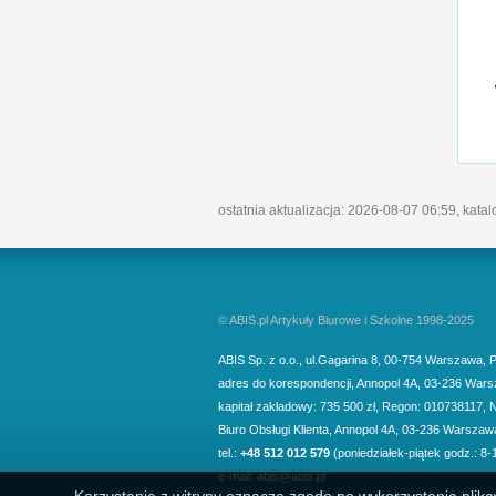
ostatnia aktualizacja: 2026-08-07 06:59, kata
© ABIS.pl Artykuły Biurowe i Szkolne 1998-2025
ABIS Sp. z o.o.
,
ul.Gagarina 8
,
00-754
Warszawa
,
P
adres do korespondencji
,
Annopol 4A
,
03-236
Wars
kapitał zakładowy: 735 500 zł, Regon: 010738117, 
Biuro Obsługi Klienta,
Annopol 4A, 03-236 Warszaw
tel.:
+48 512 012 579
(poniedziałek-piątek godz.: 8-
e-mail:
abis@abis.pl