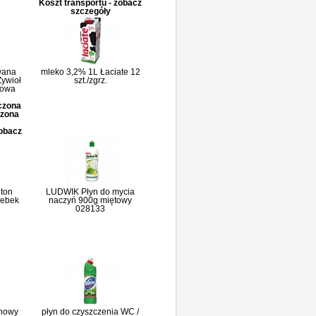
Koszt transportu - zobacz
szczegóły
wana
mleko 3,2% 1L Łaciate 12
Żywioł
szt./zgrz.
ikowa
iczona
czona
zobacz
pton
LUDWIK Płyn do mycia
rebek
naczyń 900g miętowy
028133
inowy
płyn do czyszczenia WC /