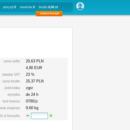
pozycji:
0
towarów:
0
brutto:
0,00 zł
20,63 PLN
cena netto
4,80 EUR
23 %
stawka VAT
25,37
PLN
cena brutto
zgrz
jednostka
do 24 h
wysyłka
07001z
kod towaru
9,60 kg
wsp.wagowy
ość w koszyku