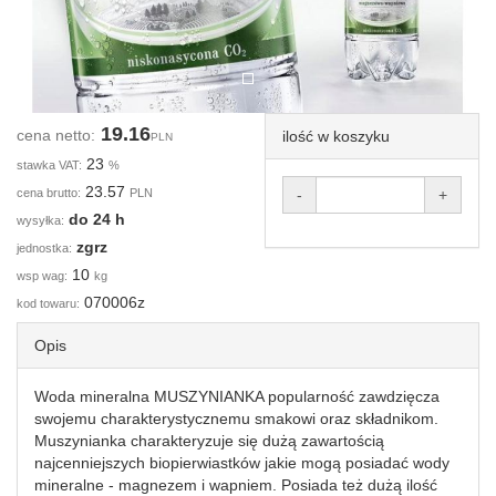
19.16
cena netto:
ilość w koszyku
PLN
23
stawka VAT:
%
23.57
cena brutto:
PLN
-
+
do 24 h
wysyłka:
zgrz
jednostka:
10
wsp wag:
kg
070006z
kod towaru:
Opis
Woda mineralna MUSZYNIANKA popularność zawdzięcza
swojemu charakterystycznemu smakowi oraz składnikom.
Muszynianka charakteryzuje się dużą zawartością
najcenniejszych biopierwiastków jakie mogą posiadać wody
mineralne - magnezem i wapniem. Posiada też dużą ilość