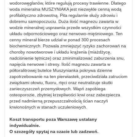
wodorowęglanów, które regulują procesy trawienne. Dlatego
woda mineralna MUSZYNIAKA jest niezwykle cenną wodą
profilaktyczno zdrowotną. Pita regularnie służy zdrowiu i
dobremu samopoczuciu. Duża ilość magnezu zawarta w
wodzie mineralnej usprawnia przede wszystkim czynności
układu odpornościowego oraz nerwowo-mięśniowego. Ten
cenny minerał bierze udział w ponad 300 procesach
biochemicznych. Pozwala zmniejszyć ryzyko zachorowań na
choroby nowotworowe i układu krążenia (miażdżycę,
nadciśnienie tętnicze) oraz zminimalizować zaburzenia snu,
napięcia nerwowe i stresy. Ilość magnezu zawarta w
półtoralitrowej butelce Muszynianka pokrywa dzienne
zapotrzebowanie na ten pierwiastek, przeciwdziała zatruciom
związkami ołowiu, fluoru, rtęci oraz neutralizuje skutki
zanieczyszczeń przemysłowych. Wapń zapobiega
osteoporozie, zbytniej krzepliwości krwi oraz zabezpiecza
przed nadmierną przepuszczalnością ścian naczyń
krwionośnych w stanach uczuleniowych.
Koszt transportu poza Warszawę ustalany
indywidualnie.
O szczegóły spytaj na czacie lub zadzwoń.