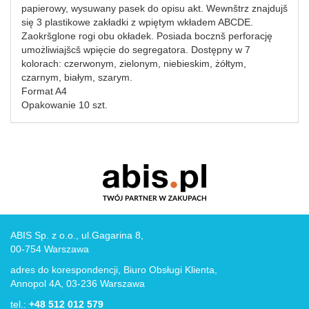
papierowy, wysuwany pasek do opisu akt. Wewnštrz znajdujš
się 3 plastikowe zakładki z wpiętym wkładem ABCDE.
Zaokršglone rogi obu okładek. Posiada bocznš perforację
umożliwiajšcš wpięcie do segregatora. Dostępny w 7
kolorach: czerwonym, zielonym, niebieskim, żółtym,
czarnym, białym, szarym.
Format A4
Opakowanie 10 szt.
ABIS Sp. z o.o., ul.Gagarina 8,
00-754 Warszawa
adres do korespondencji, Biuro Obsługi Klienta,
Annopol 4A, 03-236 Warszawa
tel.:
+48 512 012 579