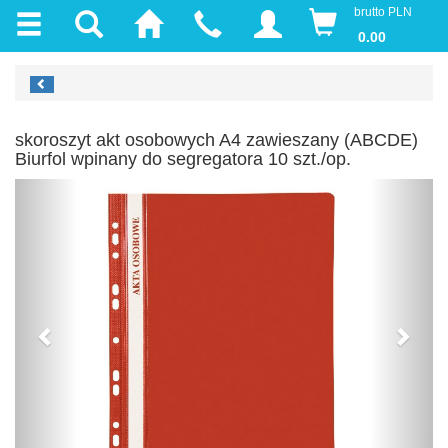
brutto PLN
0.00
skoroszyt akt osobowych A4 zawieszany (ABCDE)
Biurfol wpinany do segregatora 10 szt./op.
Previous
Next