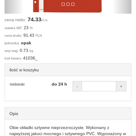
74.33
cena netto:
PLN
23
stawka VAT:
%
91.43
cena brutto:
PLN
opak
jednostka:
0.73
wsp wag:
kg
41036_
kod towaru:
ilość w koszyku
do 24 h
niebieski
-
+
Opis
Obie okładki sztywne nieprzezroczyste. Wykonany z
najwyższej jakoci mocnego i sztywnego PVC. Wyposażony w