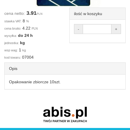
3.91
cena netto:
ilość w koszyku
PLN
8
stawka VAT:
%
4.22
cena brutto:
PLN
-
+
do 24 h
wysyłka:
kg
jednostka:
1
wsp wag:
kg
07004
kod towaru:
Opis
Opakowanie zbiorcze 10szt.