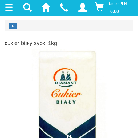
brutto PLN
0.00
cukier biały sypki 1kg