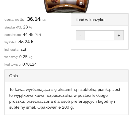
36.14
cena netto:
ilość w koszyku
PLN
23
stawka VAT:
%
44.45
cena brutto:
PLN
-
+
do 24 h
wysyłka:
szt.
jednostka:
0.25
wsp wag:
kg
070124
kod towaru:
Opis
To kawa wyróżniająca się aksamitną i subtelną pianką. Jest
to wyjątkowa kawa rozpuszczalna w postaci lekkiego
proszku, przeznaczona dla osób preferujących łagodny i
subtelny smal. Opakowanie 200 g.