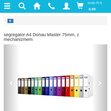
brutto PLN
0.00
segregator A4 Donau Master 75mm, z
mechanizmem
Previous
Next