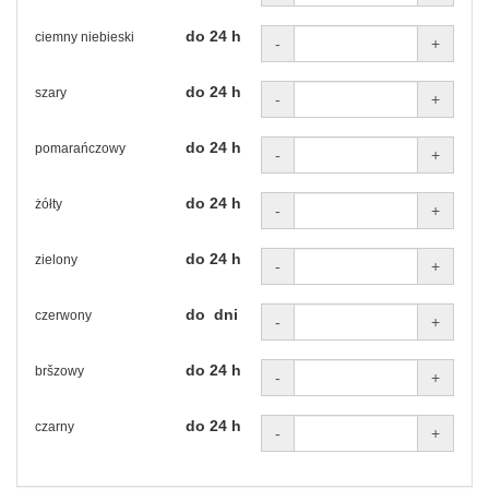
do 24 h
ciemny niebieski
-
+
do 24 h
szary
-
+
do 24 h
pomarańczowy
-
+
do 24 h
żółty
-
+
do 24 h
zielony
-
+
do dni
czerwony
-
+
do 24 h
bršzowy
-
+
do 24 h
czarny
-
+