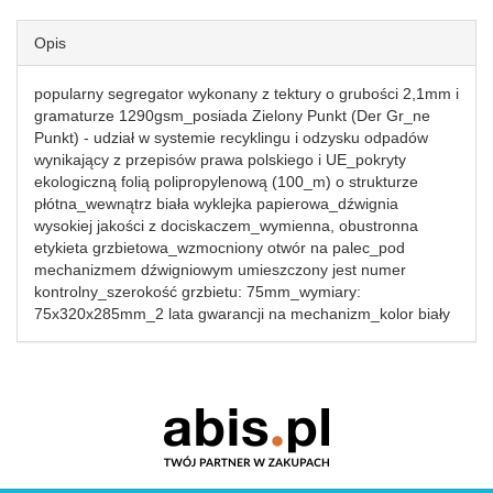
Opis
popularny segregator wykonany z tektury o grubości 2,1mm i
gramaturze 1290gsm_posiada Zielony Punkt (Der Gr_ne
Punkt) - udział w systemie recyklingu i odzysku odpadów
wynikający z przepisów prawa polskiego i UE_pokryty
ekologiczną folią polipropylenową (100_m) o strukturze
płótna_wewnątrz biała wyklejka papierowa_dźwignia
wysokiej jakości z dociskaczem_wymienna, obustronna
etykieta grzbietowa_wzmocniony otwór na palec_pod
mechanizmem dźwigniowym umieszczony jest numer
kontrolny_szerokość grzbietu: 75mm_wymiary:
75x320x285mm_2 lata gwarancji na mechanizm_kolor biały