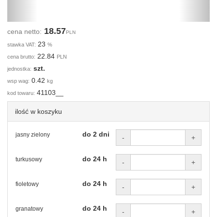
18.57
cena netto:
PLN
23
stawka VAT:
%
22.84
cena brutto:
PLN
szt.
jednostka:
0.42
wsp wag:
kg
41103__
kod towaru:
ilość w koszyku
do 2 dni
jasny zielony
-
+
do 24 h
turkusowy
-
+
do 24 h
fioletowy
-
+
do 24 h
granatowy
-
+